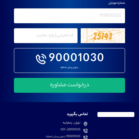
شماره موبایل
90001030
بدون پیش شماره
تماس بگیرید
تهران، زعفرانیه
021-22021030
90001030
(بدون پیش شماره)