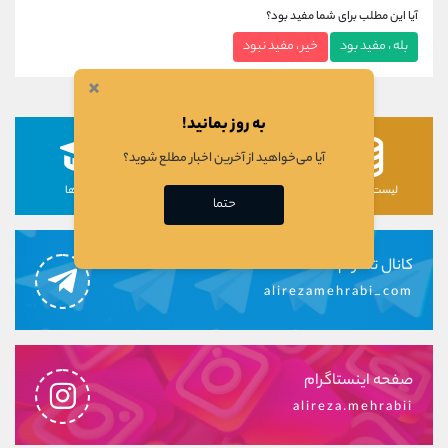
آیا این مطلب برای شما مفید بود؟
بله ، مفید بود
خیر ، مفید نبود
×
به روز بمانید!
آیا می‌خواهید از آخرین اخبار مطلع شوید؟
لیست رمزارزها
لیست سهام ها
دوره ها
حتما
کانال تلگرام
alirezamehrabi_com
صفحه اینستاگرام
alireza.mehrabii