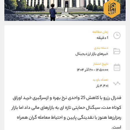
موبایل
09101364784
واتساپ
شروع گفتگو
تلگرام
@Armteam_admin_104
داخلی
104
زمان مطالعه
1 دقیقه
پشتیبان فروش
(محسن یزدی)
دسته بندی
موبایل
09304891085
خبرهای بازار ارز دیجیتال
واتساپ
شروع گفتگو
تلگرام
@Armteam_admin_103
تاریخ انتشار
۱۲:۵۰:۰۰ - ۲۰ آذر ۱۴۰۴
داخلی
103
تعداد بازدید
۴,۴۰۱ بار
اطلاعات تماس
(دفتر فروش)
تلفن
021-22021030
فدرال رزرو با کاهش 25 واحدی نرخ بهره و ازسرگیری خرید اوراق
تلفن
021-22021040
کوتاه مدت، سیگنال حمایتی تازه ای به بازارهای مالی داد اما بازار
بدون پیش شماره
90001030
رمزارزها هنوز با نقدینگی پایین و احتیاط معامله گران همراه
اینستاگرام
@alireza.mehrabii
کانال تلگرام
@alirezamehrabi_com
است.