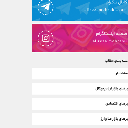
کانال تلگرام
alirezamehrabi_com
صفحه اینستاگرام
alireza.mehrabii
سته بندی مطالب
ه اخبار
رهای بازار ارز دیجیتال
رهای اقتصادی
رهای بازار طلا و ارز