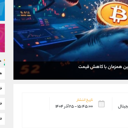
د
ن همزمان با کاهش قیمت
هم
خب
تاریخ انتشار
خب
یجیتال
۱۵:۴۵:۰۰ - ۲۵ آذر ۱۴۰۴
خب