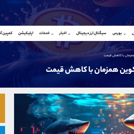
بان فروش
پشتیبان فروش
(فائزه تهرانی)
(ایمان پوراسماعیلی)
ل
بورس
سیگنال ارز دیجیتال
اخبار
خدمات
اپلیکیشن
کمپین آ
09101364784
موبایل
9927779040
شروع گفتگو
واتساپ
شروع گفتگ
@Armteam_admin_104
تلگرام
Armteam_admin_por
مزمان با کاهش قیمت
104
داخلی
07
وین همزمان با کاهش قیمت