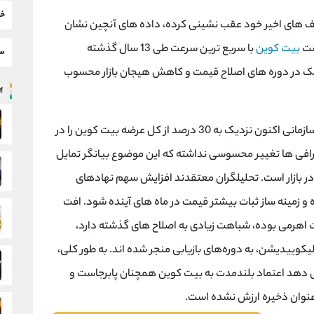
خب
یت کوین حدود 30 درصد از سقف های اخیر خود عقب نشینی کرده، داده های آنچین نشان
اشت
بیت کوین
با سریع ترین سرعت طی 13 سال گذشته
سط
تژیک در دوره های اصلاح قیمت و کاهش هیجان بازار محسوب
پر
بر اساس برآوردها، نهادهای بزرگ و سرمایه گذاران سازمانی اکنون نزدیک به 30 درصد از کل عرضه بیت کوین را در
صرافی ها تغییر محسوسی نداشته که این موضوع بیانگر تمایل
 بازار است. تحلیلگران معتقدند افزایش سهم نهادهای
 زمینه ساز ثبات بیشتر قیمت در ماه های آینده شود. افت
ت اهرمی بوده، شباهت زیادی به اصلاح های گذشته دارد،
لیکوییدیشن، به دوره‌های بازیابی منجر شده اند. به طور کلی،
می دهد اعتماد بلندمدت به بیت کوین همچنان پابرجاست و
‌عنوان ذخیره ارزش نشده است.