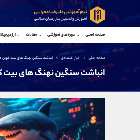
پشتیبان فروش
پشتی
(یوسف فرخنده)
صفحه اصلی
دوره‌های آموزشی
مقالات
ارز دیجیتا
موبایل
09194198792
موبایل
واتساپ
شروع گفتگو
واتساپ
تلگرام
@Armteam_admin_33
تلگرام
صفحه اصلی
اخبار اقتصادی
انباشت سنگین نهنگ های بیت کوین ه
داخلی
118
داخلی
انباشت سنگین نهنگ های بیت ک
اطلاعات تماس
(دفتر فروش)
تلفن
تلفن
بدون پیش شماره
اینستاگرام
کانال تلگرام
کانال بله