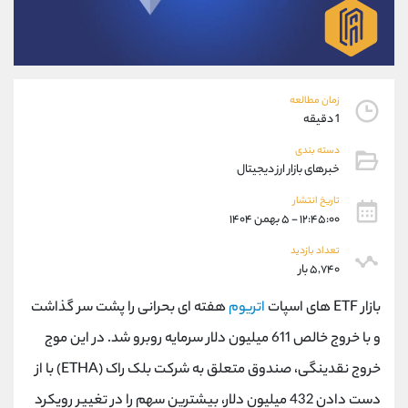
موبایل
09101364784
واتساپ
شروع گفتگو
تلگرام
@Armteam_admin_104
داخلی
104
زمان مطالعه
1 دقیقه
پشتیبان فروش
(محسن یزدی)
دسته بندی
موبایل
09304891085
خبرهای بازار ارز دیجیتال
واتساپ
شروع گفتگو
تلگرام
@Armteam_admin_103
تاریخ انتشار
۱۲:۴۵:۰۰ - ۵ بهمن ۱۴۰۴
داخلی
103
تعداد بازدید
۵,۷۴۰ بار
اطلاعات تماس
(دفتر فروش)
تلفن
021-22021030
بازار ETF های اسپات
اتریوم
هفته ای بحرانی را پشت سر گذاشت
تلفن
021-22021040
و با خروج خالص 611 میلیون دلار سرمایه روبرو شد. در این موج
بدون پیش شماره
90001030
خروج نقدینگی، صندوق متعلق به شرکت بلک راک (ETHA) با از
اینستاگرام
@alireza.mehrabii
کانال تلگرام
@alirezamehrabi_com
دست دادن 432 میلیون دلار، بیشترین سهم را در تغییر رویکرد