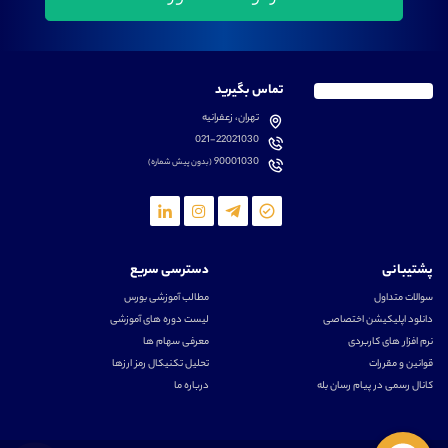
تماس بگیرید
تهران، زعفرانیه
021-22021030
90001030
(بدون پیش شماره)
پشتیبانی
دسترسی سریع
سوالات متداول
مطالب آموزشی بورس
دانلود اپلیکیشن اختصاصی
لیست دوره های آموزشی
نرم افزار های کاربردی
معرفی سهام ها
قوانین و مقررات
تحلیل تکنیکال رمز ارزها
کانال رسمی در پیام رسان بله
درباره ما