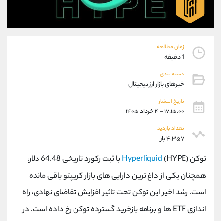
موبایل
09194198792
واتساپ
شروع گفتگو
تلگرام
@Armteam_admin_33
داخلی
118
زمان مطالعه
1 دقیقه
پشتیبان فروش
(ایمان پوراسماعیلی)
دسته بندی
موبایل
09927779040
خبرهای بازار ارز دیجیتال
واتساپ
شروع گفتگو
تاریخ انتشار
تلگرام
@Armteam_admin_por
۱۷:۱۵:۰۰ - ۴ خرداد ۱۴۰۵
داخلی
107
تعداد بازدید
۴,۳۵۷ بار
اطلاعات تماس
(دفتر فروش)
توکن
Hyperliquid
(HYPE) با ثبت رکورد تاریخی 64.48 دلار،
تلفن
021-22021030
همچنان یکی از داغ ترین دارایی های بازار کریپتو باقی مانده
تلفن
021-22021040
بدون پیش شماره
90001030
است. رشد اخیر این توکن تحت تاثیر افزایش تقاضای نهادی، راه
اینستاگرام
@alireza.mehrabii
اندازی ETF ها و برنامه بازخرید گسترده توکن رخ داده است. در
کانال تلگرام
@alirezamehrabi_com