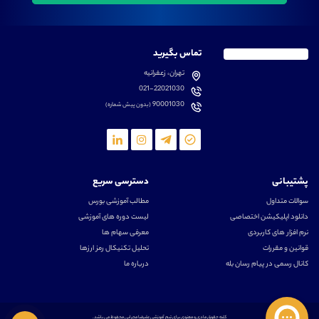
تماس بگیرید
تهران، زعفرانیه
021-22021030
90001030
(بدون پیش شماره)
پشتیبانی
دسترسی سریع
سوالات متداول
مطالب آموزشی بورس
دانلود اپلیکیشن اختصاصی
لیست دوره های آموزشی
نرم افزار های کاربردی
معرفی سهام ها
قوانین و مقررات
تحلیل تکنیکال رمز ارزها
کانال رسمی در پیام رسان بله
درباره ما
کلیه حقوق مادی و معنوی برای تیم آموزشی علیرضا محرابی محفوظ می باشد.