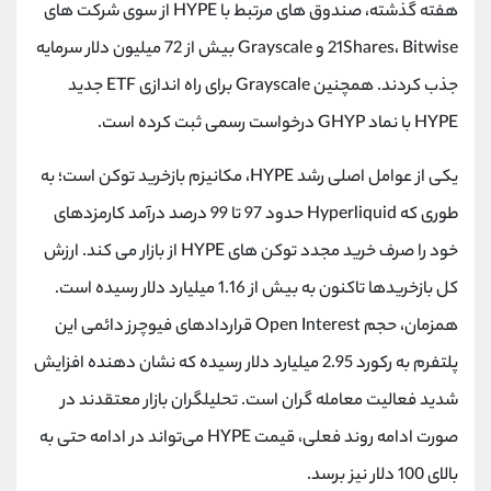
کانال بله
@alirezamehrabi_official
هفته گذشته، صندوق های مرتبط با HYPE از سوی شرکت های
21Shares، Bitwise و Grayscale بیش از 72 میلیون دلار سرمایه
جذب کردند. همچنین Grayscale برای راه اندازی ETF جدید
HYPE با نماد GHYP درخواست رسمی ثبت کرده است.
یکی از عوامل اصلی رشد HYPE، مکانیزم بازخرید توکن است؛ به
طوری که Hyperliquid حدود 97 تا 99 درصد درآمد کارمزدهای
خود را صرف خرید مجدد توکن های HYPE از بازار می کند. ارزش
کل بازخریدها تاکنون به بیش از 1.16 میلیارد دلار رسیده است.
همزمان، حجم Open Interest قراردادهای فیوچرز دائمی این
پلتفرم به رکورد 2.95 میلیارد دلار رسیده که نشان دهنده افزایش
شدید فعالیت معامله گران است. تحلیلگران بازار معتقدند در
صورت ادامه روند فعلی، قیمت HYPE می‌تواند در ادامه حتی به
بالای 100 دلار نیز برسد.