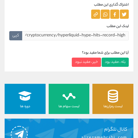
اشتراک گذاری این مطلب
لینک این مطلب
کپی
آیا این مطلب برای شما مفید بود؟
بله ، مفید بود
خیر ، مفید نبود
لیست رمزارزها
لیست سهام ها
دوره ها
کانال تلگرام
alirezamehrabi_com