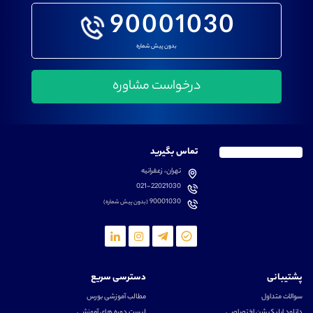
90001030
بدون پیش شماره
تماس بگیرید
تهران، زعفرانیه
021-22021030
90001030
(بدون پیش شماره)
پشتیبانی
دسترسی سریع
سوالات متداول
مطالب آموزشی بورس
دانلود اپلیکیشن اختصاصی
لیست دوره های آموزشی