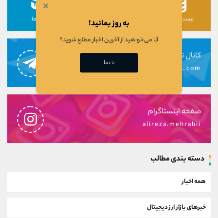
×
لیست رمزارزها
لیست سهام ها
دوره ها
به روز بمانید!
آیا می‌خواهید از آخرین اخبار مطلع شوید؟
کانال تلگرام
حتما
alirezamehrabi_com
صفحه اینستاگرام
alireza.mehrabii
دسته بندی مطالب
همه اخبار
خبرهای بازار ارز دیجیتال