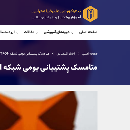
پشتیبان فروش
پشتی
(ایمان پوراسماعیلی)
صفحه اصلی
دوره‌های آموزشی
مقالات
ارز دیجیتا
موبایل
09927779040
موبایل
واتساپ
شروع گفتگو
واتساپ
تلگرام
@Armteam_admin_por
تلگرام
صفحه اصلی
اخبار اقتصادی
متامسک پشتیبانی بومی شبکه TRON را راه اندازی کرد
داخلی
107
داخلی
متامسک پشتیبانی بومی شبکه TRON را راه اندازی کرد
اطلاعات تماس
(دفتر فروش)
تلفن
تلفن
بدون پیش شماره
اینستاگرام
کانال تلگرام
کانال بله