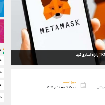
د
هم
خب
تاریخ انتشار
خب
یجیتال
۱۶:۱۵:۰۰ - ۳۰ دی ۱۴۰۴
خب