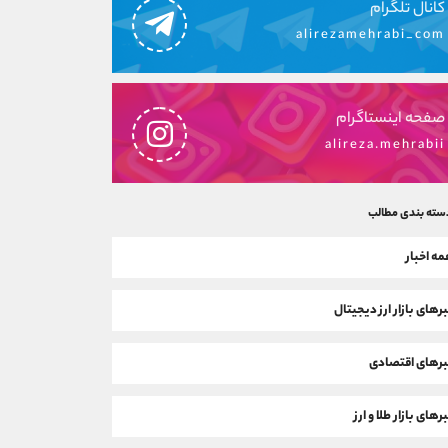
کانال تلگرام
alirezamehrabi_com
صفحه اینستاگرام
alireza.mehrabii
سته بندی مطالب
ه اخبار
رهای بازار ارز دیجیتال
رهای اقتصادی
رهای بازار طلا و ارز