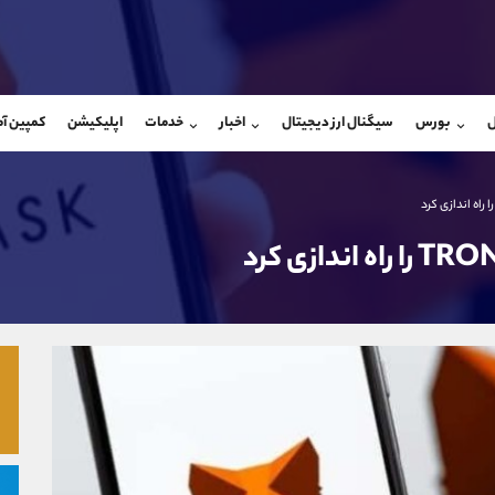
بان فروش
پشتیبان فروش
(محسن یزدی)
(فائزه تهرانی)
ل
بورس
سیگنال ارز دیجیتال
اخبار
خدمات
اپلیکیشن
کمپین آ
09304891085
موبایل
9101364784
شروع گفتگو
واتساپ
شروع گفتگ
@Armteam_admin_103
تلگرام
Armteam_admin_104
103
داخلی
04