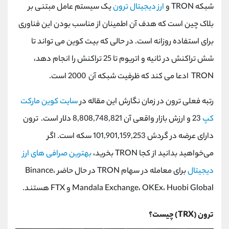
شبکه TRON و
ارز دیجیتال ترون
یک سیستم عامل مبتنی بر
بلاک چین است که هدف آن اطمینان از مناسب بودن این فناوری
برای استفاده روزانه است. در حالی که بیت کوین می تواند تا
شش تراکنش در ثانیه و اتریوم تا 25 تراکنش را انجام دهد،
TRON ادعا می کند که ظرفیت شبکه آن 2000 است.
رتبه فعلی ترون در زمان نگارش این مقاله در
سایت کوین مارکت
کپ
23 و ارزش بازار واقعی آن 8,808,748,821 دلار است. ترون
دارای عرضه در گردش 101,901,159,253 سکه است. اگر
می‌خواهید بدانید از کجا TRON بخرید،
بهترین صرافی ‌های ارز
دیجیتال
برای معامله در سهام TRON در حال حاضر Binance،
Mandala Exchange، OKEx، Huobi Global و FTX هستند.
ترون (TRX) چیست؟