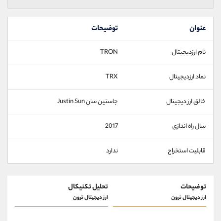
عنوان
توضیحات
نام ارزدیجیتال
TRON
نماد ارزدیجیتال
TRX
خالق ارز دیجیتال
جاستین سان Justin Sun
سال راه اندازی
2017
قابلیت استخراج
ندارد
توضیحات
تحلیل تکنیکال
ارز دیجیتال ترون
ارز دیجیتال ترون