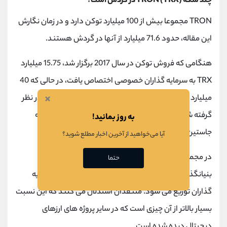
چند سکه TRON (TRX) در گردش است؟
TRON مجموعا بیش از 100 میلیارد توکن دارد و در زمان نگارش
این مقاله، حدود 71.6 میلیارد از آنها در گردش هستند.
هنگامی که فروش توکن در سال 2017 برگزار شد، 15.75 میلیارد
TRX به سرمایه گذاران خصوصی اختصاص یافت، در حالی که 40
×
میلیارد اضافی برای شرکت کنندگان در
عرضه اولیه سکه
در نظر
گرفته شد: به بنیاد ترون 34 میلیارد و یک شرکت متعلق به
به روز بمانید!
جاستین سان 10 میلیارد.
آیا می‌خواهید از آخرین اخبار مطلع شوید؟
در مجموع، این بدان معنی است که 45٪ از عرضه TRX به
حتما
بنیانگذار و خود پروژه می رسد، در حالی که 55٪ بین سرمایه
گذاران توزیع می شود. منتقدان استدلال می کنند که این نسبت
بسیار بالاتر از آن چیزی است که در سایر پروژه های ارزهای
دیجیتال دیده شده است.