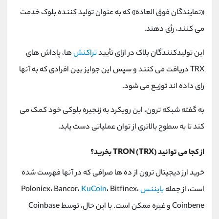
«نمایندگان فوق ‌العاده» که به‌ عنوان تولید کننده بلوک خدمت
می‌ کنند، رأی دهند.
این تولیدکنندگان بلاک در ازای تأیید
تراکنش
‌ها، پاداش ‌های
TRX دریافت می ‌کنند و سپس این جوایز بین افرادی که به آنها
رای داده‌ اند توزیع می ‌شود.
به گفته شبکه ترون، این رویکرد به زنجیره بلوکی خود کمک می
کند تا به سطوح بالاتری از توان عملیاتی دست یابد.
از کجا می توانید TRON (TRX) بخرید؟
خرید ارز دیجیتال ترون از ده ‌ها صرافی که در آنها فهرست شده
است، از جمله
بایننس
Poloniex، Bancor،
، Bitfinex،
KuCoin
Coinbene و غیره ممکن است. با این حال، توسط Coinbase