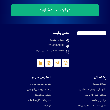
تماس بگیرید
تهران، زعفرانیه
021-22021030
90001030
(بدون پیش شماره)
پشتیبانی
دسترسی سریع
سوالات متداول
مطالب آموزشی بورس
دانلود اپلیکیشن اختصاصی
لیست دوره های آموزشی
نرم افزار های کاربردی
معرفی سهام ها
قوانین و مقررات
تحلیل تکنیکال رمز ارزها
کانال رسمی در پیام رسان بله
درباره ما