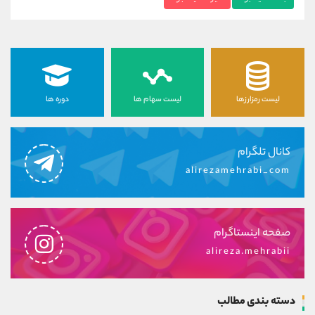
لیست رمزارزها
لیست سهام ها
دوره ها
کانال تلگرام
alirezamehrabi_com
صفحه اینستاگرام
alireza.mehrabii
دسته بندی مطالب