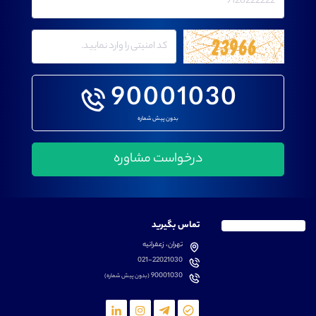
90001030
بدون پیش شماره
تماس بگیرید
تهران، زعفرانیه
021-22021030
90001030
(بدون پیش شماره)