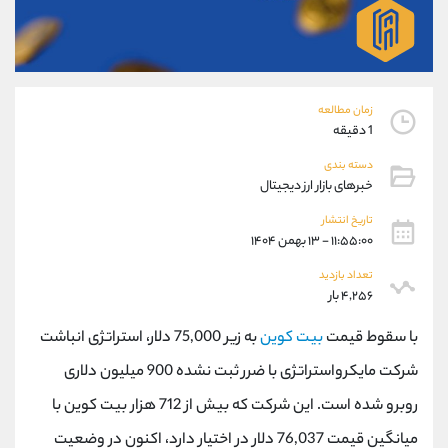
موبایل
09304891085
واتساپ
شروع گفتگو
تلگرام
@Armteam_admin_103
داخلی
103
زمان مطالعه
1 دقیقه
پشتیبان فروش
(ایمان پوراسماعیلی)
دسته بندی
موبایل
09927779040
خبرهای بازار ارز دیجیتال
واتساپ
شروع گفتگو
تلگرام
@Armteam_admin_por
تاریخ انتشار
۱۱:۵۵:۰۰ - ۱۳ بهمن ۱۴۰۴
داخلی
107
تعداد بازدید
۴,۲۵۶ بار
اطلاعات تماس
(دفتر فروش)
تلفن
021-22021030
با سقوط قیمت
بیت کوین
به زیر 75,000 دلار، استراتژی انباشت
تلفن
021-22021040
شرکت مایکرواستراتژی با ضرر ثبت نشده 900 میلیون دلاری
بدون پیش شماره
90001030
روبرو شده است. این شرکت که بیش از 712 هزار بیت کوین با
اینستاگرام
@alireza.mehrabii
کانال تلگرام
@alirezamehrabi_com
میانگین قیمت 76,037 دلار در اختیار دارد، اکنون در وضعیت