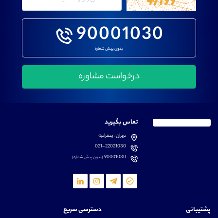
90001030
بدون پیش شماره
تماس بگیرید
تهران، زعفرانیه
021-22021030
90001030
(بدون پیش شماره)
پشتیبانی
دسترسی سریع