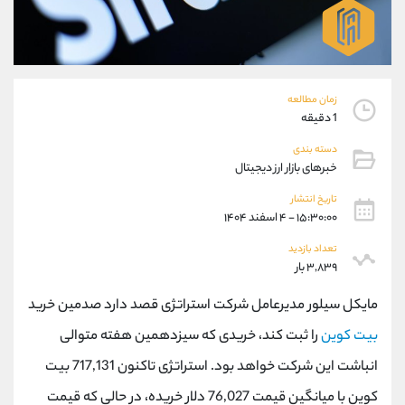
موبایل
09304891085
واتساپ
شروع گفتگو
تلگرام
@Armteam_admin_103
داخلی
103
زمان مطالعه
1 دقیقه
پشتیبان فروش
(یوسف فرخنده)
دسته بندی
موبایل
09194198792
خبرهای بازار ارز دیجیتال
واتساپ
شروع گفتگو
تلگرام
@Armteam_admin_33
تاریخ انتشار
۱۵:۳۰:۰۰ - ۴ اسفند ۱۴۰۴
داخلی
118
تعداد بازدید
۳,۸۳۹ بار
اطلاعات تماس
(دفتر فروش)
تلفن
021-22021030
مایکل سیلور مدیرعامل شرکت استراتژی قصد دارد صدمین خرید
تلفن
021-22021040
بیت کوین
را ثبت کند، خریدی که سیزدهمین هفته متوالی
بدون پیش شماره
90001030
انباشت این شرکت خواهد بود. استراتژی تاکنون 717,131 بیت
اینستاگرام
@alireza.mehrabii
کانال تلگرام
@alirezamehrabi_com
کوین با میانگین قیمت 76,027 دلار خریده، در حالی که قیمت