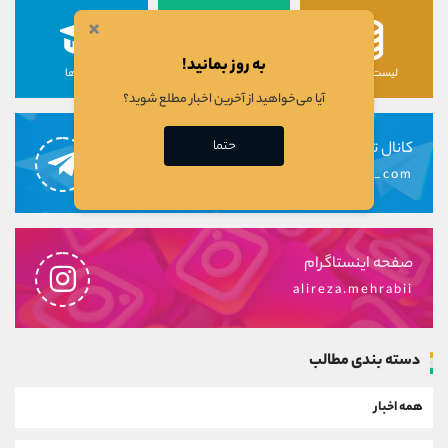
×
به روز بمانید!
لیست رمزارزها
لیست سهام ها
دوره ها
آیا می‌خواهید از آخرین اخبار مطلع شوید؟
حتما
کانال تلگرام
alirezamehrabi_com
صفحه اینستاگرام
alireza.mehrabii
دسته بندی مطالب
همه اخبار