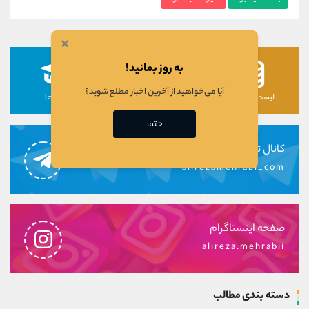
×
به روز بمانید!
آیا می‌خواهید از آخرین اخبار مطلع شوید؟
لیست رمزارزها
لیست سهام ها
دوره ها
حتما
کانال تلگرام
alirezamehrabi_com
صفحه اینستاگرام
alireza.mehrabii
دسته بندی مطالب