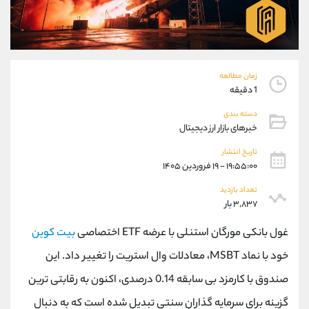
موبایل
09194198792
واتساپ
شروع گفتگو
تلگرام
@Armteam_admin_33
داخلی
118
زمان مطالعه
1 دقیقه
پشتیبان فروش
(محسن یزدی)
دسته بندی
موبایل
09304891085
خبرهای بازار ارز دیجیتال
واتساپ
شروع گفتگو
تلگرام
@Armteam_admin_103
تاریخ انتشار
۱۹:۵۵:۰۰ - ۱۹ فروردین ۱۴۰۵
داخلی
103
تعداد بازدید
۳,۸۳۷ بار
اطلاعات تماس
(دفتر فروش)
تلفن
021-22021030
غول بانکی مورگان استنلی با عرضه ETF اختصاصی
بیت کوین
تلفن
021-22021040
خود با نماد MSBT، معادلات وال استریت را تغییر داد. این
بدون پیش شماره
90001030
صندوق با کارمزد بی سابقه 0.14 درصدی، اکنون به رقابتی ترین
اینستاگرام
@alireza.mehrabii
کانال تلگرام
@alirezamehrabi_com
گزینه برای سرمایه گذاران سنتی تبدیل شده است که به دنبال