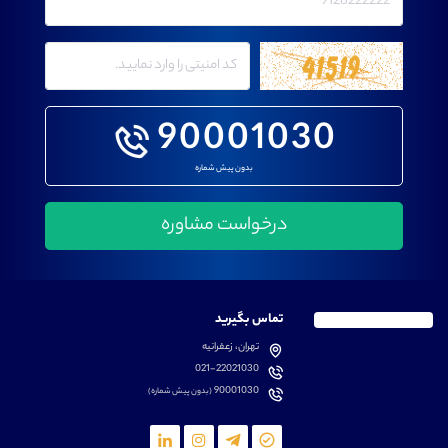
90001030
بدون پیش شماره
تماس بگیرید
تهران، زعفرانیه
021-22021030
90001030
(بدون پیش شماره)