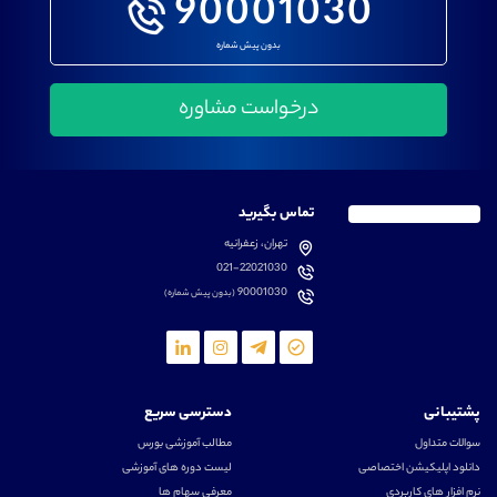
90001030
بدون پیش شماره
تماس بگیرید
تهران، زعفرانیه
021-22021030
90001030
(بدون پیش شماره)
پشتیبانی
دسترسی سریع
سوالات متداول
مطالب آموزشی بورس
دانلود اپلیکیشن اختصاصی
لیست دوره های آموزشی
نرم افزار های کاربردی
معرفی سهام ها