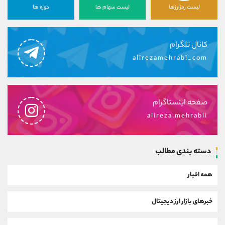
لیست رمزارزها
لیست سهام ها
دوره ها
کانال تلگرام
alirezamehrabi_com
صفحه اینستاگرام
alireza.mehrabii
دسته بندی مطالب
همه اخبار
خبرهای بازار ارز دیجیتال