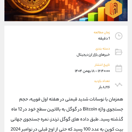
موبایل
09101364784
واتساپ
شروع گفتگو
تلگرام
@Armteam_admin_104
داخلی
104
زمان مطالعه
1 دقیقه
پشتیبان فروش
(یوسف فرخنده)
دسته بندی
موبایل
09194198792
خبرهای بازار ارز دیجیتال
واتساپ
شروع گفتگو
تلگرام
@Armteam_admin_33
تاریخ انتشار
۱۲:۴۰:۰۰ - ۱۸ بهمن ۱۴۰۴
داخلی
118
تعداد بازدید
۸,۲۱۶ بار
اطلاعات تماس
(دفتر فروش)
تلفن
021-22021030
همزمان با نوسانات شدید قیمتی در هفته اول فوریه، حجم
تلفن
021-22021040
جستجوی واژه Bitcoin در گوگل به بالاترین سطح خود در 12 ماه
بدون پیش شماره
90001030
گذشته رسید. طبق داده های گوگل ترندز، نمره جستجوی جهانی
اینستاگرام
@alireza.mehrabii
کانال تلگرام
@alirezamehrabi_com
بیت کوین به عدد 100 رسید که حتی از اوج قبلی در نوامبر 2024