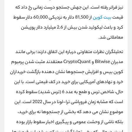
کانال بله
@alirezamehrabi_official
نیز فراتر رفته است. این جهش جستجو درست زمانی رخ داد که
قیمت
بیت کوین
از 81,500 دلار به نزدیکی 60,000 دلار سقوط
کرد و باعث لیکوئید شدن بیش از 2.6 میلیارد دلار پوزیشن
معاملاتی شد.
تحلیلگران نظرات متفاوتی درباره این اتفاق دارند؛ برخی مانند
مدیران Bitwise و CryptoQuant معتقدند مثبت شدن پرمیوم
کوین بیس و افزایش جستجوها نشان دهنده بازگشت خریداران
خرد و نهادهای آمریکایی برای خرید در کف قیمتی است. با این
حال، شاخص ترس و طمع به عدد 6 (ترس شدید) سقوط کرده
است که مشابه زمان فروپاشی ترا‌-لونا در سال 2022 است. این
موضوع نشان می دهد که بخشی از جستجوها نه برای خرید،
بلکه ناشی از وحشت عمومی و پیگیری اخبار سقوط بازار بوده