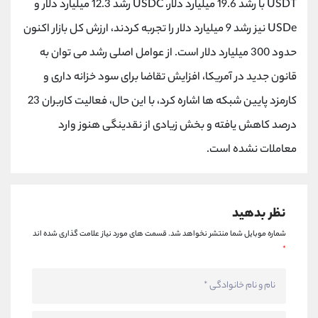
USDT با رشد 19.6 میلیارد دلار، USDC رشد 12.3 میلیارد دلار و
کانال بله
@alirezamehrabi_official
USDe نیز رشد 9 میلیارد دلار را تجربه کردند، ارزش کل بازار اکنون
حدود 300 میلیارد دلار است. از عوامل اصلی رشد می توان به
قانون جدید در آمریکا، افزایش تقاضا برای سود خزانه داری و
کارمزد پایین شبکه ها اشاره کرد، با این حال، فعالیت کاربران 23
درصد کاهش یافته و بخش زیادی از نقدینگی هنوز وارد
معاملات نشده است.
نظر بدهید
شماره موبایل شما منتشر نخواهد شد.
قسمت های مورد نیاز علامت گذاری شده اند
*