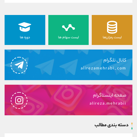
لیست رمزارزها
لیست سهام ها
دوره ها
کانال تلگرام
alirezamehrabi_com
صفحه اینستاگرام
alireza.mehrabii
دسته بندی مطالب