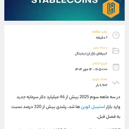
موبایل
09927779040
واتساپ
شروع گفتگو
تلگرام
@Armteam_admin_por
داخلی
107
زمان مطالعه
1 دقیقه
پشتیبان فروش
(یوسف فرخنده)
دسته بندی
موبایل
09194198792
خبرهای بازار ارز دیجیتال
واتساپ
شروع گفتگو
تلگرام
@Armteam_admin_33
تاریخ انتشار
۱۶:۵۰:۰۰ - ۱۴ مهر ۱۴۰۴
داخلی
118
تعداد بازدید
۶,۹۰۲ بار
اطلاعات تماس
(دفتر فروش)
تلفن
021-22021030
در سه ماهه سوم 2025 بیش از 46 میلیارد دلار سرمایه جدید
تلفن
021-22021040
وارد بازار
استیبل کوین
ها شد، رشدی بیش از 320 درصد نسبت
بدون پیش شماره
90001030
به فصل قبل.
اینستاگرام
@alireza.mehrabii
کانال تلگرام
@alirezamehrabi_com