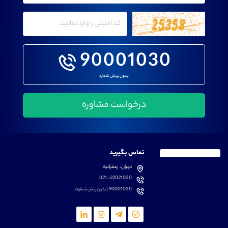
90001030
بدون پیش شماره
تماس بگیرید
تهران، زعفرانیه
021-22021030
90001030
(بدون پیش شماره)