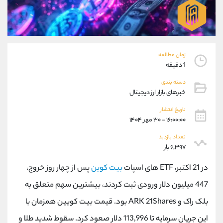
موبایل
09304891085
واتساپ
شروع گفتگو
تلگرام
@Armteam_admin_103
داخلی
103
زمان مطالعه
1 دقیقه
پشتیبان فروش
(فائزه تهرانی)
دسته بندی
موبایل
09101364784
خبرهای بازار ارز دیجیتال
واتساپ
شروع گفتگو
تلگرام
@Armteam_admin_104
تاریخ انتشار
۱۶:۰۰:۰۰ - ۳۰ مهر ۱۴۰۴
داخلی
104
تعداد بازدید
۶,۳۹۷ بار
اطلاعات تماس
(دفتر فروش)
تلفن
021-22021030
در 21 اکتبر، ETF های اسپات
بیت کوین
پس از چهار روز خروج،
تلفن
021-22021040
447 میلیون دلار ورودی ثبت کردند، بیشترین سهم متعلق به
بدون پیش شماره
90001030
بلک راک و ARK 21Shares بود. قیمت بیت کویین همزمان با
اینستاگرام
@alireza.mehrabii
کانال تلگرام
@alirezamehrabi_com
این جریان سرمایه تا 113,996 دلار صعود کرد. سقوط شدید طلا و