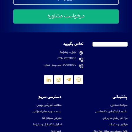
تماس بگیرید
تهران، زعفرانیه
021-22021030
90001030
(بدون پیش شماره)
پشتیبانی
دسترسی سریع
سوالات متداول
مطالب آموزشی بورس
دانلود اپلیکیشن اختصاصی
لیست دوره های آموزشی
نرم افزار های کاربردی
معرفی سهام ها
قوانین و مقررات
تحلیل تکنیکال رمز ارزها
کانال رسمی در پیام رسان بله
درباره ما