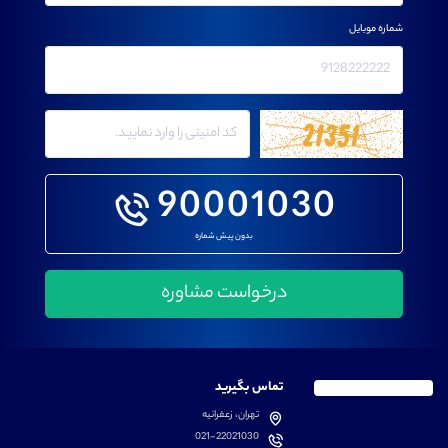
شماره موبایل
90001030
بدون پیش شماره
تماس بگیرید
تهران، زعفرانیه
021-22021030