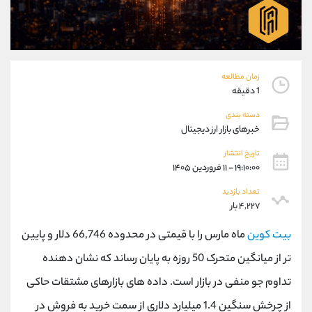
موبایل
09927779040
واتساپ
شروع گفتگو
تلگرام
@Armteam_admin_por
داخلی
107
زمان مطالعه
1 دقیقه
پشتیبان فروش
(یوسف فرخنده)
دسته بندی
موبایل
09194198792
خبرهای بازار ارز دیجیتال
واتساپ
شروع گفتگو
تلگرام
@Armteam_admin_33
تاریخ انتشار
۱۹:۱۰:۰۰ - ۱۱ فروردین ۱۴۰۵
داخلی
118
تعداد بازدید
۴,۲۲۷ بار
اطلاعات تماس
(دفتر فروش)
تلفن
021-22021030
بیت کوین
ماه مارس را با قیمتی در محدوده 66,746 دلار و پایین
تلفن
021-22021040
تر از میانگین متحرک 50 روزه به پایان رساند که نشان دهنده
بدون پیش شماره
90001030
تداوم جو منفی در بازار است. داده های بازارهای مشتقات حاکی
اینستاگرام
@alireza.mehrabii
کانال تلگرام
@alirezamehrabi_com
از چرخش سنگین 1.4 میلیارد دلاری از سمت خرید به فروش در