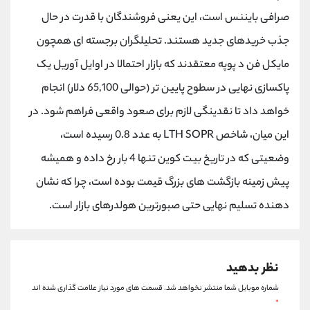
کانال بله
@alirezamehrabi_official
صرافی بایننس است، این یعنی فروشندگان با قدرت در حال
جذب خریدهای جدید هستند. تحلیلگران برجسته ای همچون
مایکل فن د پوپه معتقدند که بازار احتمالا در اوایل آوریل یک
پاکسازی نهایی در سطوح پایین تر (حوالی 65,100 دلار) انجام
خواهد داد تا نقدینگی لازم برای صعود واقعی فراهم شود. در
این میان، شاخص LTH SOPR به عدد 0.8 رسیده است،
وضعیتی که در تاریخ بیت کوین تنها 4 بار رخ داده و همیشه
پیش زمینه بازگشت های بزرگ قیمت بوده است، چرا که نشان
دهنده تسلیم نهایی حتی صبورترین هولدرهای بازار است.
نظر بدهید
شماره موبایل شما منتشر نخواهد شد.
قسمت های مورد نیاز علامت گذاری شده اند
*