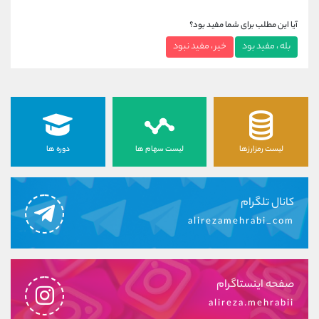
آیا این مطلب برای شما مفید بود؟
بله ، مفید بود
خیر ، مفید نبود
لیست رمزارزها
لیست سهام ها
دوره ها
کانال تلگرام
alirezamehrabi_com
صفحه اینستاگرام
alireza.mehrabii