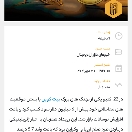
موبایل
09101364784
واتساپ
شروع گفتگو
تلگرام
@Armteam_admin_104
داخلی
104
زمان مطالعه
1 دقیقه
پشتیبان فروش
(محسن یزدی)
دسته بندی
موبایل
09304891085
خبرهای بازار ارز دیجیتال
واتساپ
شروع گفتگو
تلگرام
@Armteam_admin_103
تاریخ انتشار
۱۲:۲۰:۰۰ - ۳۰ مهر ۱۴۰۴
داخلی
103
تعداد بازدید
۶,۶۰۰ بار
اطلاعات تماس
(دفتر فروش)
تلفن
021-22021030
در 22 اکتبر، یکی از نهنگ های بزرگ
بیت کوین
با بستن موقعیت
تلفن
021-22021040
های معاملاتی خود بیش از 6 میلیون دلار سود کسب کرد و باعث
بدون پیش شماره
90001030
افزایش نوسانات بازار شد. این رویداد همزمان با اخبار ژئوپلیتیکی
اینستاگرام
@alireza.mehrabii
کانال تلگرام
@alirezamehrabi_com
درباره‌ی طرح صلح اروپا و اوکراین بود که باعث رشد 5.7 درصد