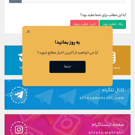
آیا این مطلب برای شما مفید بود؟
بله ، مفید بود
خیر ، مفید نبود
×
به روز بمانید!
آیا می‌خواهید از آخرین اخبار مطلع شوید؟
حتما
لیست رمزارزها
لیست سهام ها
دوره ها
کانال تلگرام
alirezamehrabi_com
صفحه اینستاگرام
alireza.mehrabii