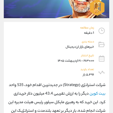
موبایل
09927779040
واتساپ
شروع گفتگو
تلگرام
@Armteam_admin_por
داخلی
107
زمان مطالعه
1 دقیقه
پشتیبان فروش
(محسن یزدی)
دسته بندی
موبایل
09304891085
خبرهای بازار ارز دیجیتال
واتساپ
شروع گفتگو
تلگرام
@Armteam_admin_103
تاریخ انتشار
۱۹:۳۰:۰۰ - ۲۱ اردیبهشت ۱۴۰۵
داخلی
103
تعداد بازدید
۵,۴۹۶ بار
اطلاعات تماس
(دفتر فروش)
تلفن
021-22021030
شرکت استراتژی (Strategy) در جدیدترین اقدام خود، 535 واحد
تلفن
021-22021040
بیت کوین
دیگر را به ارزش تقریبی 43.4 میلیون دلار خریداری
بدون پیش شماره
90001030
کرد. این خرید که به رهبری مایکل سیلور، رئیس هیئت مدیره این
اینستاگرام
@alireza.mehrabii
کانال تلگرام
@alirezamehrabi_com
شرکت انجام شده، بار دیگر بر تعهد بلندمدت و استراتژیک این