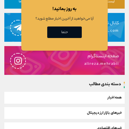
لیست رمزارزها
لیست سهام ها
دوره ها
به روز بمانید!
آیا می‌خواهید از آخرین اخبار مطلع شوید؟
کانال تلگرام
alirezamehrabi_com
حتما
صفحه اینستاگرام
alireza.mehrabii
دسته بندی مطالب
همه اخبار
خبرهای بازار ارز دیجیتال
خبرهای اقتصادی