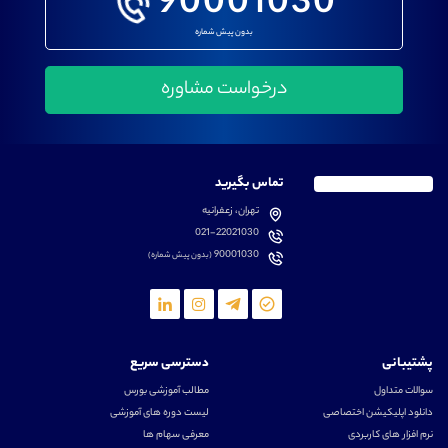
90001030
بدون پیش شماره
تماس بگیرید
تهران، زعفرانیه
021-22021030
90001030
(بدون پیش شماره)
پشتیبانی
دسترسی سریع
سوالات متداول
مطالب آموزشی بورس
دانلود اپلیکیشن اختصاصی
لیست دوره های آموزشی
نرم افزار های کاربردی
معرفی سهام ها