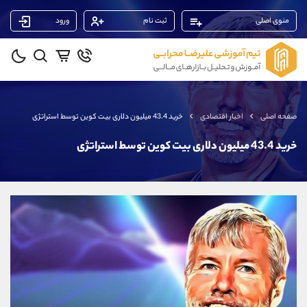
منوی اصلی
ثبت نام
ورود
پشتیبان فروش
(فائزه تهرانی)
موبایل
09101364784
واتساپ
شروع گفتگو
صفحه اصلی
اخبار اقتصادی
خرید 43.4 میلیون دلاری بیت کوین توسط استراتژی
تلگرام
@Armteam_admin_104
داخلی
104
خرید 43.4 میلیون دلاری بیت کوین توسط استراتژی
پشتیبان فروش
(یوسف فرخنده)
موبایل
09194198792
واتساپ
شروع گفتگو
تلگرام
@Armteam_admin_33
داخلی
118
پشتیبان فروش
(ایمان پوراسماعیلی)