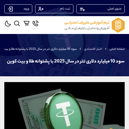
منوی اصلی
ثبت نام
ورود
پشتیبان فروش
(یوسف فرخنده)
موبایل
09194198792
واتساپ
شروع گفتگو
صفحه اصلی
اخبار اقتصادی
سود 10 میلیارد دلاری تتر در سال 2025 با پشتوانه طلا و بیت کوین
تلگرام
@Armteam_admin_33
داخلی
118
سود 10 میلیارد دلاری تتر در سال 2025 با پشتوانه طلا و بیت کوین
پشتیبان فروش
(محسن یزدی)
موبایل
09304891085
واتساپ
شروع گفتگو
تلگرام
@Armteam_admin_103
داخلی
103
پشتیبان فروش
(ایمان پوراسماعیلی)