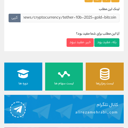
لینک این مطلب
کپی
آیا این مطلب برای شما مفید بود؟
بله ، مفید بود
خیر ، مفید نبود
لیست رمزارزها
لیست سهام ها
دوره ها
کانال تلگرام
alirezamehrabi_com