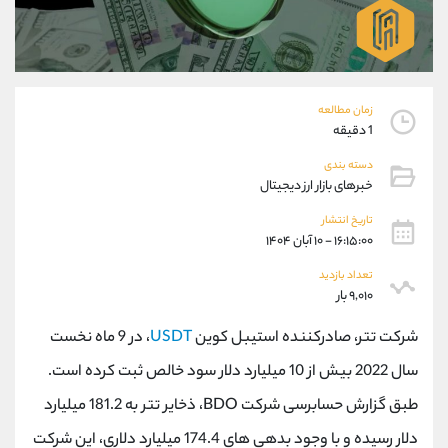
موبایل
09927779040
واتساپ
شروع گفتگو
تلگرام
@Armteam_admin_por
داخلی
107
زمان مطالعه
1 دقیقه
پشتیبان فروش
(فائزه تهرانی)
دسته بندی
موبایل
09101364784
خبرهای بازار ارز دیجیتال
واتساپ
شروع گفتگو
تلگرام
@Armteam_admin_104
تاریخ انتشار
۱۶:۱۵:۰۰ - ۱۰ آبان ۱۴۰۴
داخلی
104
تعداد بازدید
۹,۰۱۰ بار
اطلاعات تماس
(دفتر فروش)
تلفن
021-22021030
شرکت تتر، صادرکننده استیبل کوین
USDT
، در 9 ماه نخست
تلفن
021-22021040
سال 2022 بیش از 10 میلیارد دلار سود خالص ثبت کرده است.
بدون پیش شماره
90001030
طبق گزارش حسابرسی شرکت BDO، ذخایر تتر به 181.2 میلیارد
اینستاگرام
@alireza.mehrabii
کانال تلگرام
@alirezamehrabi_com
دلار رسیده و با وجود بدهی های 174.4 میلیارد دلاری، این شرکت