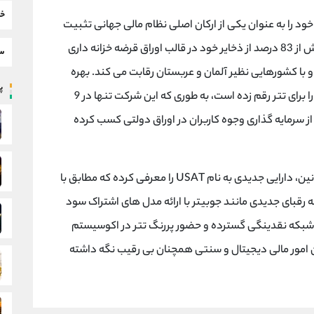
خب
یلیارد دلار، جایگاه خود را به عنوان یکی از ارکان اصلی نظام مالی جهانی تثبیت
کرده است. این شرکت اکنون با در اختیار داشتن بیش از 83 درصد از ذخایر خود در قالب اوراق قرضه خزانه داری
سط
ق قرار گرفته و با کشورهایی نظیر آلمان و عربستان رقابت می کند. بهره
پر
مندی از نرخ های بهره بالا، سودآوری خیره کننده ای را برای تتر رقم زده است، به طوری که این شرکت تنها در 9
د 10 میلیارد دلار سود از سرمایه گذاری وجوه کاربران در اوراق دولتی کسب کرده
تتر برای حفظ برتری خود در برابر رقبا و انطباق با قوانین، دارایی جدیدی به نام USAT را معرفی کرده که مطابق با
ه رقبای جدیدی مانند جوبیتر با ارائه مدل های اشتراک سود
ا شبکه نقدینگی گسترده و حضور پررنگ تتر در اکوسیستم
اطع میان امور مالی دیجیتال و سنتی همچنان بی رقیب نگه داشته