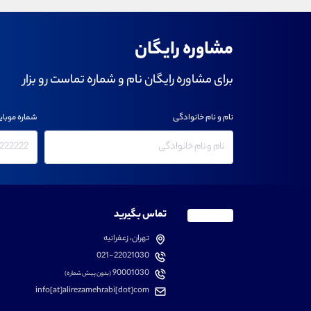
مشاوره رایگان
برای مشاوره رایگان نام و شماره تماست رو بزار
نام و نام خانوادگی
شماره موبای
تماس بگیرید
تهران، زعفرانیه
021-22021030
90001030
(بدون پیش شماره)
info[at]alirezamehrabi[dot]com