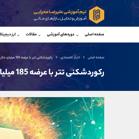
پشتیبان فروش
پشتی
(فائزه تهرانی)
صفحه اصلی
دوره‌های آموزشی
مقالات
ارز دیجیتا
موبایل
09101364784
موبایل
واتساپ
شروع گفتگو
واتساپ
تلگرام
@Armteam_admin_104
تلگرام
صفحه اصلی
اخبار اقتصادی
رکوردشکنی تتر با عرضه 185 میلیارد دلاری
داخلی
104
داخلی
رکوردشکنی تتر با عرضه 185 میلیارد دلاری
اطلاعات تماس
(دفتر فروش)
تلفن
تلفن
بدون پیش شماره
اینستاگرام
کانال تلگرام
کانال بله