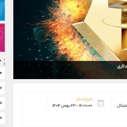
د
هم
خب
تاریخ انتشار
خب
یجیتال
۱۶:۰۰:۰۰ - ۲۳ بهمن ۱۴۰۴
خب