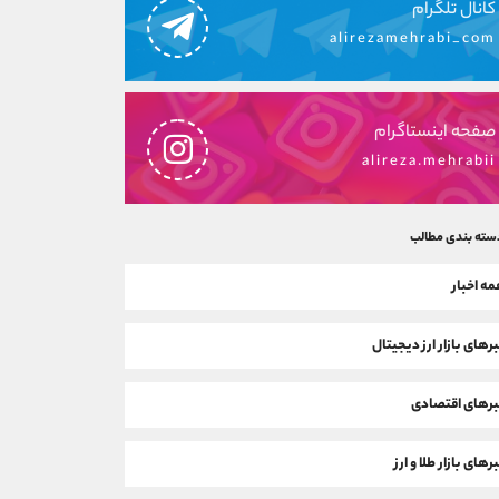
کانال تلگرام
alirezamehrabi_com
صفحه اینستاگرام
alireza.mehrabii
سته بندی مطالب
ه اخبار
رهای بازار ارز دیجیتال
رهای اقتصادی
رهای بازار طلا و ارز