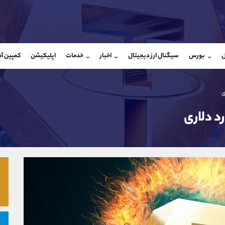
بان فروش
پشتیبان فروش
(یوسف فرخنده)
(محسن یزدی)
ل
بورس
سیگنال ارز دیجیتال
اخبار
خدمات
اپلیکیشن
کمپین آ
09194198792
موبایل
9304891085
شروع گفتگو
واتساپ
شروع گفتگ
@Armteam_admin_33
تلگرام
Armteam_admin_103
118
داخلی
03