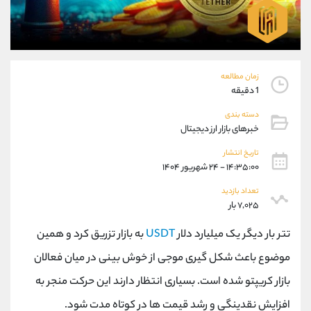
موبایل
09101364784
واتساپ
شروع گفتگو
تلگرام
@Armteam_admin_104
داخلی
104
زمان مطالعه
1 دقیقه
پشتیبان فروش
(محسن یزدی)
دسته بندی
موبایل
09304891085
خبرهای بازار ارز دیجیتال
واتساپ
شروع گفتگو
تلگرام
@Armteam_admin_103
تاریخ انتشار
۱۴:۳۵:۰۰ - ۲۴ شهریور ۱۴۰۴
داخلی
103
تعداد بازدید
۷,۰۲۵ بار
اطلاعات تماس
(دفتر فروش)
تلفن
021-22021030
تتر بار دیگر یک میلیارد دلار
USDT
به بازار تزریق کرد و همین
تلفن
021-22021040
موضوع باعث شکل گیری موجی از خوش بینی در میان فعالان
بدون پیش شماره
90001030
بازار کریپتو شده است. بسیاری انتظار دارند این حرکت منجر به
اینستاگرام
@alireza.mehrabii
کانال تلگرام
@alirezamehrabi_com
افزایش نقدینگی و رشد قیمت ها در کوتاه مدت شود.