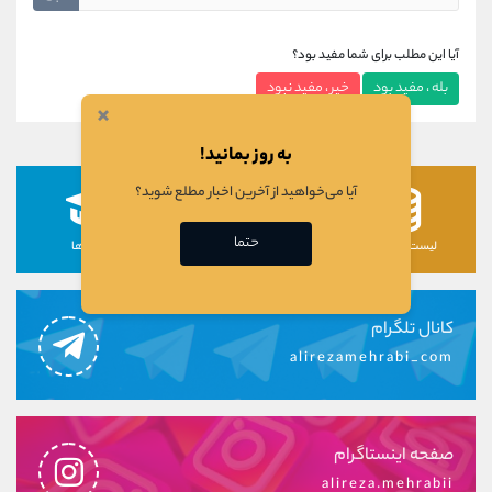
آیا این مطلب برای شما مفید بود؟
بله ، مفید بود
خیر ، مفید نبود
×
به روز بمانید!
آیا می‌خواهید از آخرین اخبار مطلع شوید؟
حتما
لیست رمزارزها
لیست سهام ها
دوره ها
کانال تلگرام
alirezamehrabi_com
صفحه اینستاگرام
alireza.mehrabii