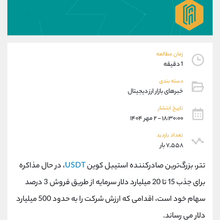
موبایل
09927779040
واتساپ
شروع گفتگو
تلگرام
@Armteam_admin_por
داخلی
107
زمان مطالعه
1 دقیقه
پشتیبان فروش
(فائزه تهرانی)
دسته بندی
موبایل
09101364784
خبرهای بازار ارز دیجیتال
واتساپ
شروع گفتگو
تلگرام
@Armteam_admin_104
تاریخ انتشار
۱۸:۳۰:۰۰ - ۲ مهر ۱۴۰۴
داخلی
104
تعداد بازدید
۷,۵۵۸ بار
اطلاعات تماس
(دفتر فروش)
تلفن
021-22021030
تتر، بزرگ‌ترین صادرکننده استیبل کوین
USDT
، در حال مذاکره
تلفن
021-22021040
برای جذب 15 تا 20 میلیارد دلار سرمایه از طریق فروش 3 درصد
بدون پیش شماره
90001030
سهام خود است، اقدامی که ارزش شرکت را به حدود 500 میلیارد
اینستاگرام
@alireza.mehrabii
کانال تلگرام
@alirezamehrabi_com
دلار می رساند.