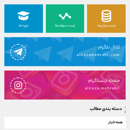
لیست رمزارزها
لیست سهام ها
دوره ها
کانال تلگرام
alirezamehrabi_com
صفحه اینستاگرام
alireza.mehrabii
دسته بندی مطالب
همه اخبار