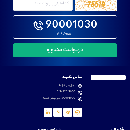
90001030
بدون پیش شماره
تماس بگیرید
تهران، زعفرانیه
021-22021030
90001030
(بدون پیش شماره)
پشتیبانی
دسترسی سریع