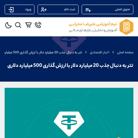
منوی اصلی
ثبت نام
ورود
پشتیبان فروش
(محسن یزدی)
موبایل
09304891085
واتساپ
شروع گفتگو
صفحه اصلی
اخبار اقتصادی
تتر به دنبال جذب 20 میلیارد دلار با ارزش گذاری 500 میلیارد دلاری
تلگرام
@Armteam_admin_103
داخلی
103
تتر به دنبال جذب 20 میلیارد دلار با ارزش گذاری 500 میلیارد دلاری
پشتیبان فروش
(یوسف فرخنده)
موبایل
09194198792
واتساپ
شروع گفتگو
تلگرام
@Armteam_admin_33
داخلی
118
پشتیبان فروش
(ایمان پوراسماعیلی)