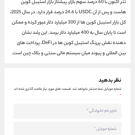
تتر اکنون با 60 درصد سهم بازار، پیشتاز بازار استیبل کوین
کانال بله
@alirezamehrabi_official
هاست و پس از آن USDC با 24.6 درصد قرار دارد. در سال 2025،
کل بازار استیبل کوین ها از 300 میلیارد دلار عبور کرده و ممکن
است تا پایان سال به 400 میلیارد دلار برسد. این رشد نشان
دهنده نقش پررنگ استیبل کوین ها در DeFi، پرداخت های
بین المللی و پیوند میان سیستم مالی سنتی و بلاک چین است.
نظر بدهید
شماره موبایل شما منتشر نخواهد شد.
قسمت های مورد نیاز علامت گذاری شده اند
*