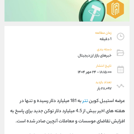
موبایل
09927779040
واتساپ
شروع گفتگو
تلگرام
@Armteam_admin_por
داخلی
107
زمان مطالعه
1 دقیقه
پشتیبان فروش
(یوسف فرخنده)
دسته بندی
موبایل
09194198792
خبرهای بازار ارز دیجیتال
واتساپ
شروع گفتگو
تلگرام
@Armteam_admin_33
تاریخ انتشار
۱۸:۱۵:۰۰ - ۲۴ مهر ۱۴۰۴
داخلی
118
تعداد بازدید
۲۸,۰۹۷ بار
اطلاعات تماس
(دفتر فروش)
تلفن
021-22021030
عرضه استیبل کوین
تتر
به 181 میلیارد دلار رسیده و تنها در
تلفن
021-22021040
هفته های اخیر بیش از 4.5 میلیارد دلار توکن جدید برای پاسخ به
بدون پیش شماره
90001030
افزایش تقاضای موسسات و معاملات آنچین صادر شده است.
اینستاگرام
@alireza.mehrabii
کانال تلگرام
@alirezamehrabi_com