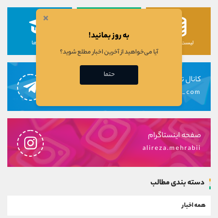
×
به روز بمانید!
لیست رمزارزها
لیست سهام ها
دوره ها
آیا می‌خواهید از آخرین اخبار مطلع شوید؟
حتما
کانال تلگرام
alirezamehrabi_com
صفحه اینستاگرام
alireza.mehrabii
دسته بندی مطالب
همه اخبار