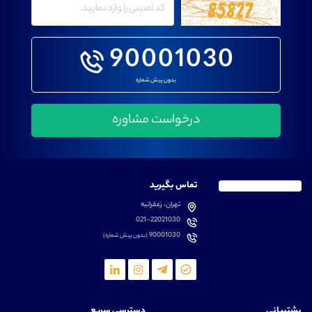
90001030
بدون پیش شماره
تماس بگیرید
تهران، زعفرانیه
021-22021030
90001030
(بدون پیش شماره)
پشتیبانی
دسترسی سریع