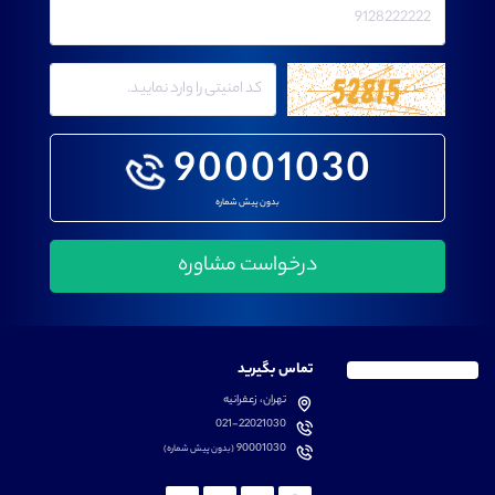
90001030
بدون پیش شماره
تماس بگیرید
تهران، زعفرانیه
021-22021030
90001030
(بدون پیش شماره)