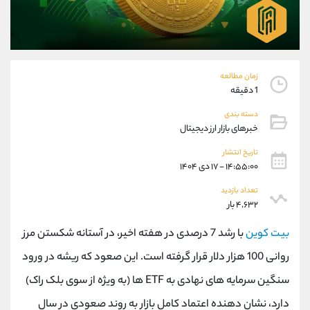
موبایل
09101364784
واتساپ
شروع گفتگو
تلگرام
@Armteam_admin_104
داخلی
104
زمان مطالعه
1 دقیقه
پشتیبان فروش
(یوسف فرخنده)
دسته بندی
موبایل
09194198792
خبرهای بازار ارز دیجیتال
واتساپ
شروع گفتگو
تلگرام
@Armteam_admin_33
تاریخ انتشار
۱۴:۵۵:۰۰ - ۱۷ دی ۱۴۰۴
داخلی
118
تعداد بازدید
۴,۶۳۲ بار
اطلاعات تماس
(دفتر فروش)
تلفن
021-22021030
بیت کوین
با رشد 7 درصدی در هفته اخیر، در آستانه شکستن مرز
تلفن
021-22021040
روانی 100 هزار دلار قرار گرفته است. این صعود که ریشه در ورود
بدون پیش شماره
90001030
سنگین سرمایه های نهادی به ETF ها (به ویژه از سوی بلک راک)
اینستاگرام
@alireza.mehrabii
کانال تلگرام
@alirezamehrabi_com
دارد، نشان دهنده اعتماد کامل بازار به روند صعودی در سال