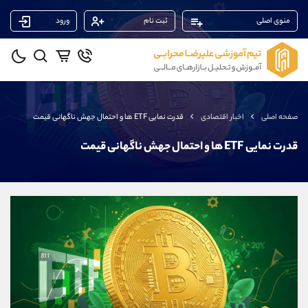
منوی اصلی
ثبت نام
ورود
پشتیبان فروش
(ایمان پوراسماعیلی)
موبایل
09927779040
واتساپ
شروع گفتگو
صفحه اصلی
اخبار اقتصادی
قدرت نمایی ETF ها و احتمال جهش ناگهانی قیمت
تلگرام
@Armteam_admin_por
داخلی
107
قدرت نمایی ETF ها و احتمال جهش ناگهانی قیمت
پشتیبان فروش
(محسن یزدی)
موبایل
09304891085
واتساپ
شروع گفتگو
تلگرام
@Armteam_admin_103
داخلی
103
پشتیبان فروش
(فائزه تهرانی)