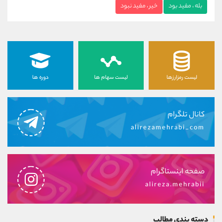
بله ، مفید بود
خیر ، مفید نبود
لیست رمزارزها
لیست سهام ها
دوره ها
کانال تلگرام
alirezamehrabi_com
صفحه اینستاگرام
alireza.mehrabii
دسته بندی مطالب