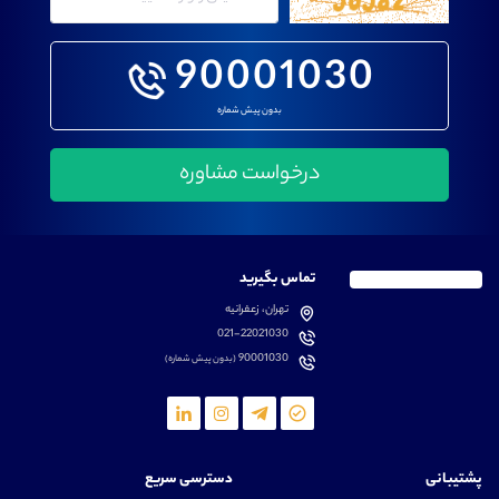
90001030
بدون پیش شماره
تماس بگیرید
تهران، زعفرانیه
021-22021030
90001030
(بدون پیش شماره)
پشتیبانی
دسترسی سریع