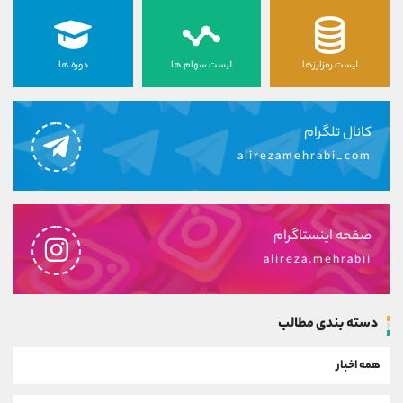
لیست رمزارزها
لیست سهام ها
دوره ها
کانال تلگرام
alirezamehrabi_com
صفحه اینستاگرام
alireza.mehrabii
دسته بندی مطالب
همه اخبار