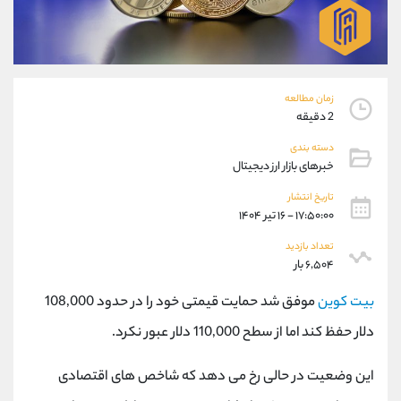
موبایل
09194198792
واتساپ
شروع گفتگو
تلگرام
@Armteam_admin_33
داخلی
118
زمان مطالعه
2 دقیقه
پشتیبان فروش
(فائزه تهرانی)
دسته بندی
موبایل
09101364784
خبرهای بازار ارز دیجیتال
واتساپ
شروع گفتگو
تلگرام
@Armteam_admin_104
تاریخ انتشار
۱۷:۵۰:۰۰ - ۱۶ تیر ۱۴۰۴
داخلی
104
تعداد بازدید
۶,۵۰۴ بار
اطلاعات تماس
(دفتر فروش)
تلفن
021-22021030
بیت کوین
موفق شد حمایت قیمتی خود را در حدود 108,000
تلفن
021-22021040
دلار حفظ کند اما از سطح 110,000 دلار عبور نکرد.
بدون پیش شماره
90001030
اینستاگرام
@alireza.mehrabii
این وضعیت در حالی رخ می دهد که شاخص های اقتصادی
کانال تلگرام
@alirezamehrabi_com