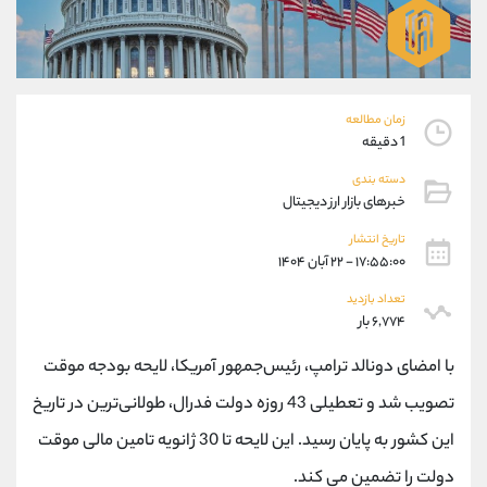
موبایل
09101364784
واتساپ
شروع گفتگو
تلگرام
@Armteam_admin_104
داخلی
104
زمان مطالعه
1 دقیقه
پشتیبان فروش
(ایمان پوراسماعیلی)
دسته بندی
موبایل
09927779040
خبرهای بازار ارز دیجیتال
واتساپ
شروع گفتگو
تلگرام
@Armteam_admin_por
تاریخ انتشار
۱۷:۵۵:۰۰ - ۲۲ آبان ۱۴۰۴
داخلی
107
تعداد بازدید
۶,۷۷۴ بار
اطلاعات تماس
(دفتر فروش)
تلفن
021-22021030
با امضای دونالد ترامپ، رئیس‌جمهور آمریکا، لایحه بودجه موقت
تلفن
021-22021040
تصویب شد و تعطیلی 43 روزه دولت فدرال، طولانی‌ترین در تاریخ
بدون پیش شماره
90001030
این کشور به پایان رسید. این لایحه تا 30 ژانویه تامین مالی موقت
اینستاگرام
@alireza.mehrabii
کانال تلگرام
@alirezamehrabi_com
دولت را تضمین می کند.