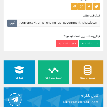
لینک این مطلب
کپی
آیا این مطلب برای شما مفید بود؟
بله ، مفید بود
خیر ، مفید نبود
لیست رمزارزها
لیست سهام ها
دوره ها
کانال تلگرام
alirezamehrabi_com