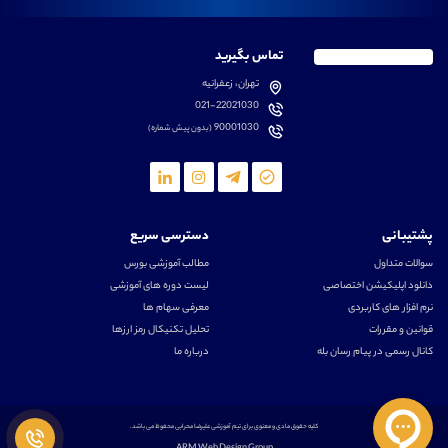
تماس بگیرید
تهران، زعفرانیه
021-22021030
90001030
(بدون پیش شماره)
پشتیبانی
دسترسی سریع
سوالات متداول
مطالب آموزشی بورس
دانلود اپلیکیشن اختصاصی
لیست دوره های آموزشی
نرم افزار های کاربردی
معرفی سهام ها
قوانین و مقررات
تحلیل تکنیکال رمز ارزها
کانال رسمی در پیام رسان بله
درباره ما
کلیه حقوق مادی و معنوی برای تیم آموزشی علیرضا محرابی محفوظ می باشد.