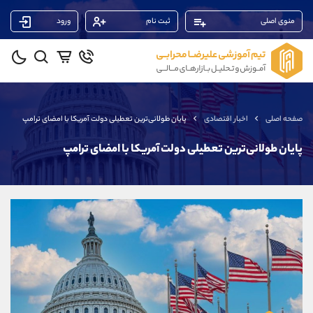
منوی اصلی
ثبت نام
ورود
پشتیبان فروش
(محسن یزدی)
موبایل
09304891085
واتساپ
شروع گفتگو
صفحه اصلی
اخبار اقتصادی
پایان طولانی‌ترین تعطیلی دولت آمریکا با امضای ترامپ
تلگرام
@Armteam_admin_103
داخلی
103
پایان طولانی‌ترین تعطیلی دولت آمریکا با امضای ترامپ
پشتیبان فروش
(یوسف فرخنده)
موبایل
09194198792
واتساپ
شروع گفتگو
تلگرام
@Armteam_admin_33
داخلی
118
پشتیبان فروش
(فائزه تهرانی)