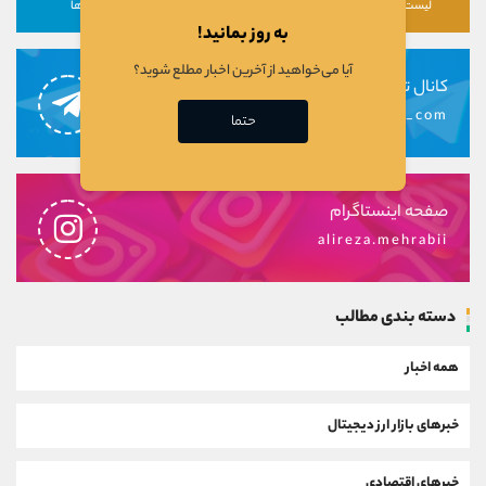
لیست رمزارزها
لیست سهام ها
دوره ها
به روز بمانید!
آیا می‌خواهید از آخرین اخبار مطلع شوید؟
کانال تلگرام
alirezamehrabi_com
حتما
صفحه اینستاگرام
alireza.mehrabii
دسته بندی مطالب
همه اخبار
خبرهای بازار ارز دیجیتال
خبرهای اقتصادی