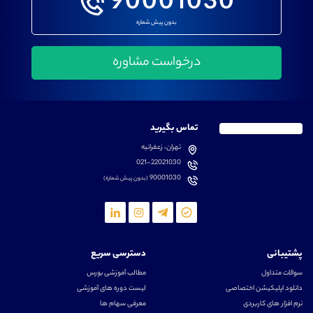
90001030
بدون پیش شماره
تماس بگیرید
تهران، زعفرانیه
021-22021030
90001030
(بدون پیش شماره)
پشتیبانی
دسترسی سریع
سوالات متداول
مطالب آموزشی بورس
دانلود اپلیکیشن اختصاصی
لیست دوره های آموزشی
نرم افزار های کاربردی
معرفی سهام ها