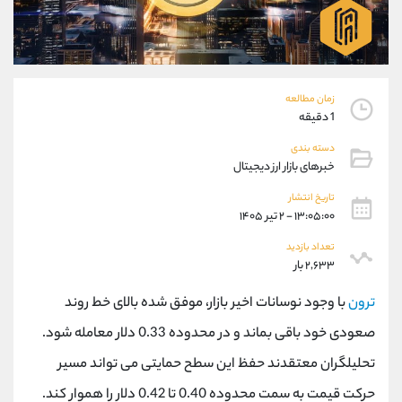
موبایل
09101364784
واتساپ
شروع گفتگو
تلگرام
@Armteam_admin_104
داخلی
104
زمان مطالعه
1 دقیقه
پشتیبان فروش
(محسن یزدی)
دسته بندی
موبایل
09304891085
خبرهای بازار ارز دیجیتال
واتساپ
شروع گفتگو
تلگرام
@Armteam_admin_103
تاریخ انتشار
۱۳:۰۵:۰۰ - ۲ تیر ۱۴۰۵
داخلی
103
تعداد بازدید
۲,۶۳۳ بار
اطلاعات تماس
(دفتر فروش)
تلفن
021-22021030
ترون
با وجود نوسانات اخیر بازار، موفق شده بالای خط روند
تلفن
021-22021040
صعودی خود باقی بماند و در محدوده 0.33 دلار معامله شود.
بدون پیش شماره
90001030
تحلیلگران معتقدند حفظ این سطح حمایتی می تواند مسیر
اینستاگرام
@alireza.mehrabii
کانال تلگرام
@alirezamehrabi_com
حرکت قیمت به سمت محدوده 0.40 تا 0.42 دلار را هموار کند.