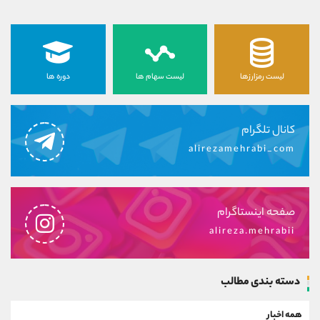
لیست رمزارزها
لیست سهام ها
دوره ها
کانال تلگرام
alirezamehrabi_com
صفحه اینستاگرام
alireza.mehrabii
دسته بندی مطالب
همه اخبار