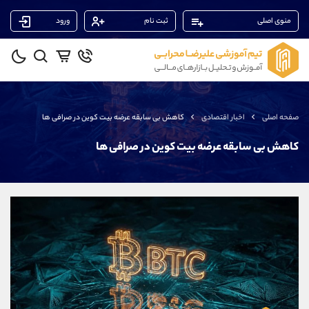
منوی اصلی
ثبت نام
ورود
پشتیبان فروش
(محسن یزدی)
موبایل
09304891085
واتساپ
شروع گفتگو
صفحه اصلی
اخبار اقتصادی
کاهش بی سابقه عرضه بیت کوین در صرافی ها
تلگرام
@Armteam_admin_103
داخلی
103
کاهش بی سابقه عرضه بیت کوین در صرافی ها
پشتیبان فروش
(یوسف فرخنده)
موبایل
09194198792
واتساپ
شروع گفتگو
تلگرام
@Armteam_admin_33
داخلی
118
پشتیبان فروش
(فائزه تهرانی)