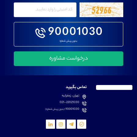
90001030
بدون پیش شماره
تماس بگیرید
تهران، زعفرانیه
021-22021030
90001030
(بدون پیش شماره)