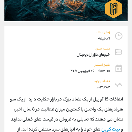
موبایل
09101364784
واتساپ
شروع گفتگو
تلگرام
@Armteam_admin_104
داخلی
104
زمان مطالعه
1 دقیقه
پشتیبان فروش
(ایمان پوراسماعیلی)
دسته بندی
موبایل
09927779040
خبرهای بازار ارز دیجیتال
واتساپ
شروع گفتگو
تلگرام
@Armteam_admin_por
تاریخ انتشار
۱۹:۰۵:۰۰ - ۲۶ فروردین ۱۴۰۵
داخلی
107
تعداد بازدید
۳,۷۸۷ بار
اطلاعات تماس
(دفتر فروش)
تلفن
021-22021030
اتفاقات 15 آوریل از یک تضاد بزرگ در بازار حکایت دارد، از یک سو
تلفن
021-22021040
هولدرهای یک واحدی با کمترین میزان فعالیت در 8 سال اخیر،
بدون پیش شماره
90001030
نشان می دهند که تمایلی به فروش در قیمت های فعلی ندارند
اینستاگرام
@alireza.mehrabii
کانال تلگرام
@alirezamehrabi_com
و
بیت کوین
های خود را به انبارهای سرد منتقل کرده اند. از