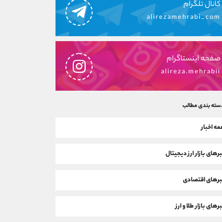
کانال تلگرام
alirezamehrabi_com
صفحه اینستاگرام
alireza.mehrabii
سته بندی مطالب
ه اخبار
رهای بازار ارز دیجیتال
رهای اقتصادی
رهای بازار طلا و ارز