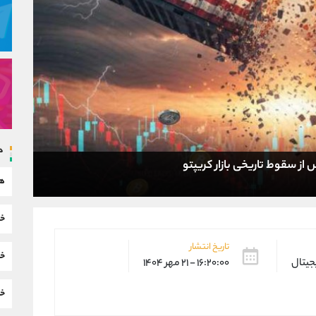
د
ز سقوط تاریخی بازار کریپتو
هم
خب
تاریخ انتشار
خب
یجیتال
۱۶:۲۰:۰۰ - ۲۱ مهر ۱۴۰۴
خب