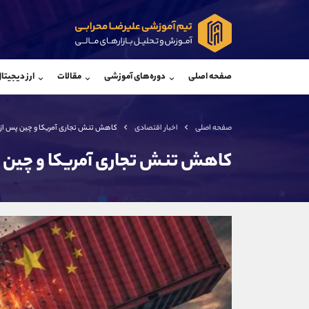
پشتیبان فروش
پشتی
(فائزه تهرانی)
صفحه اصلی
دوره‌های آموزشی
مقالات
ارز دیجیتا
موبایل
09101364784
موبایل
واتساپ
شروع گفتگو
واتساپ
تلگرام
@Armteam_admin_104
تلگرام
صفحه اصلی
اخبار اقتصادی
کاهش تنش تجاری آمریکا و چین پس از س
داخلی
104
داخلی
کاهش تنش تجاری آمریکا و چین پس
اطلاعات تماس
(دفتر فروش)
تلفن
تلفن
بدون پیش شماره
اینستاگرام
کانال تلگرام
کانال بله