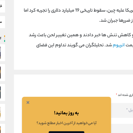
خب
بازار رمزارزها پس از اعلام تعرفه های 100 درصدی آمریکا علیه چین، سقوط تاریخی 19 میلیارد دلاری را تجربه کرد اما
ز ضررها جبران شد.
سط
 و کاهش تنش ها خبر دادند و همین تغییر لحن باعث رشد
پر
اتریوم
شد. تحلیلگران می گویند تداوم این فضای
ری شده اند
*
×
به روز بمانید!
آیا می‌خواهید از آخرین اخبار مطلع شوید؟