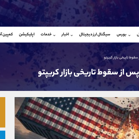
بان فروش
پشتیبان فروش
(یوسف فرخنده)
(محسن یزدی)
ل
بورس
سیگنال ارز دیجیتال
اخبار
خدمات
اپلیکیشن
کمپین آ
09194198792
موبایل
9304891085
شروع گفتگو
واتساپ
شروع گفتگ
@Armteam_admin_33
تلگرام
Armteam_admin_103
قوط تاریخی بازار کریپتو
118
داخلی
03
 از سقوط تاریخی بازار کریپتو