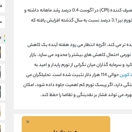
خب
طبق داده های اداره آمار کار آمریکا، شاخص بهای مصرف کننده (CPI) در آگوست 0.4 درصد رشد ماهانه داشته و
نرخ سالانه به 2.9 درصدرسیده است. شاخص هسته تورم نیز 3.1 درصد نسبت به سال گذشته افزایش یافته که
سط
پر
یده تر می کند. اگرچه انتظار می رود هفته آینده یک کاهش
ای تورمی احتمال کاهش های بیشتر را محدود می سازد. بازار
 و سرمایه گذاران میان نگرانی از تورم پایدار و امید به
 کوین
حوالی 114 هزار دلار تثبیت شده است. تحلیلگران می
تگی دارد، اگر ریسک تورم کم اهمیت جلوه داده شود، امکان
ه، می تواند فشار بر نقدینگی و تقاضا را حفظ کند.
×