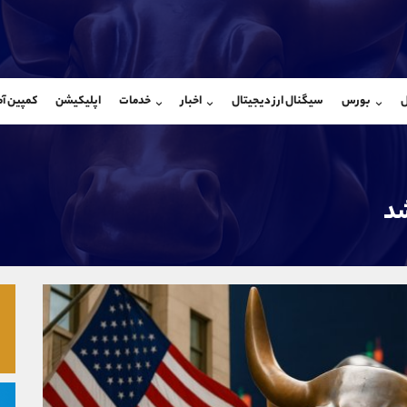
بان فروش
پشتیبان فروش
(فائزه تهرانی)
(یوسف فرخنده)
ل
بورس
سیگنال ارز دیجیتال
اخبار
خدمات
اپلیکیشن
کمپین آ
09101364784
موبایل
9194198792
شروع گفتگو
واتساپ
شروع گفتگ
@Armteam_admin_104
تلگرام
Armteam_admin_33
104
داخلی
8