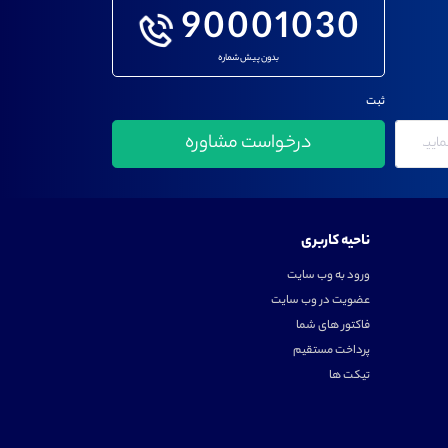
90001030
بدون پیش شماره
ثبت
ناحیه کاربری
ورود به وب سایت
عضویت در وب سایت
فاکتور های شما
پرداخت مستقیم
تیکت ها