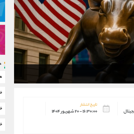
د
هم
خب
تاریخ انتشار
خب
یجیتال
۱۶:۳۰:۰۰ - ۲۰ شهریور ۱۴۰۴
خب