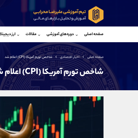
پشتیبان فروش
پشتی
(محسن یزدی)
صفحه اصلی
دوره‌های آموزشی
مقالات
ارز دیجیتا
موبایل
09304891085
موبایل
واتساپ
شروع گفتگو
واتساپ
تلگرام
@Armteam_admin_103
تلگرام
صفحه اصلی
اخبار اقتصادی
شاخص تورم آمریکا (CPI) اعلام شد
داخلی
103
داخلی
شاخص تورم آمریکا (CPI) اعلام شد
اطلاعات تماس
(دفتر فروش)
تلفن
تلفن
بدون پیش شماره
اینستاگرام
کانال تلگرام
کانال بله