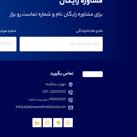
مشاوره رایگان
برای مشاوره رایگان نام و شماره تماست رو بزار
نام و نام خانوادگی
شماره موبای
تماس بگیرید
تهران، زعفرانیه
021-22021030
90001030
(بدون پیش شماره)
info[at]alirezamehrabi[dot]com