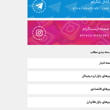
کانال تلگرام
alirezamehrabi_com
صفحه اینستاگرام
alireza.mehrabii
سته بندی مطالب
ه اخبار
رهای بازار ارز دیجیتال
رهای اقتصادی
رهای بازار طلا و ارز