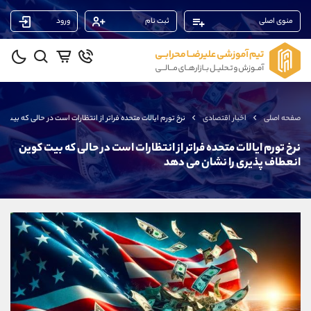
منوی اصلی
ثبت نام
ورود
پشتیبان فروش
(محسن یزدی)
موبایل
09304891085
واتساپ
شروع گفتگو
صفحه اصلی
اخبار اقتصادی
نرخ تورم ایالات متحده فراتر از انتظارات است در حالی که بیت
تلگرام
@Armteam_admin_103
داخلی
103
نرخ تورم ایالات متحده فراتر از انتظارات است در حالی که بیت کوین
انعطاف پذیری را نشان می دهد
پشتیبان فروش
(ایمان پوراسماعیلی)
موبایل
09927779040
واتساپ
شروع گفتگو
تلگرام
@Armteam_admin_por
داخلی
107
پشتیبان فروش
(یوسف فرخنده)