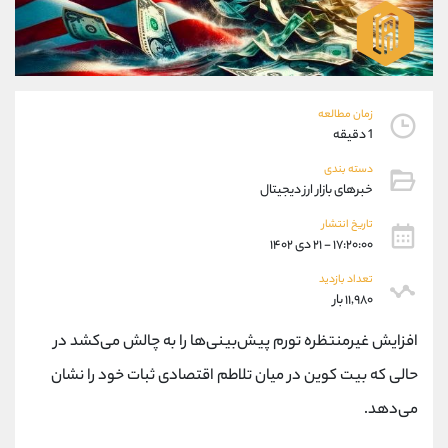
موبایل
09194198792
واتساپ
شروع گفتگو
تلگرام
@Armteam_admin_33
داخلی
118
زمان مطالعه
1 دقیقه
پشتیبان فروش
(فائزه تهرانی)
موبایل
09101364784
دسته بندی
خبرهای بازار ارز دیجیتال
واتساپ
شروع گفتگو
تلگرام
@Armteam_admin_104
تاریخ انتشار
داخلی
104
۱۷:۲۰:۰۰ - ۲۱ دی ۱۴۰۲
تعداد بازدید
اطلاعات تماس
۱۱,۹۸۰ بار
(دفتر فروش)
تلفن
021-22021030
افزایش غیرمنتظره تورم پیش‌بینی‌ها را به چالش می‌کشد در
تلفن
021-22021040
حالی که بیت کوین در میان تلاطم اقتصادی ثبات خود را نشان
بدون پیش شماره
90001030
اینستاگرام
@alireza.mehrabii
می‌دهد.
کانال تلگرام
@alirezamehrabi_com