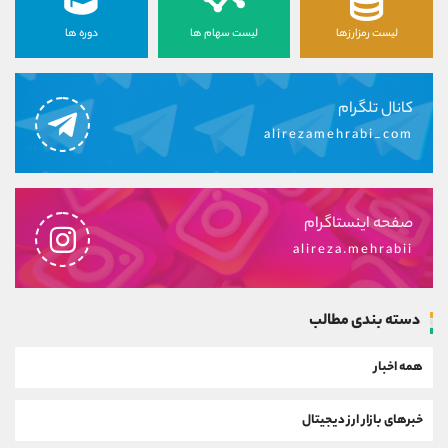
لیست رمزارزها
لیست سهام ها
دوره ها
کانال تلگرام
alirezamehrabi_com
صفحه اینستاگرام
alireza.mehrabii
دسته بندی مطالب
همه اخبار
خبرهای بازار ارز دیجیتال