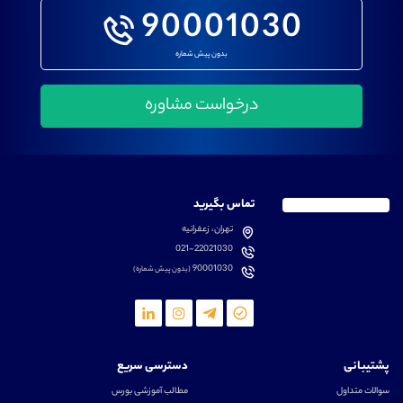
90001030
بدون پیش شماره
تماس بگیرید
تهران، زعفرانیه
021-22021030
90001030
(بدون پیش شماره)
پشتیبانی
دسترسی سریع
سوالات متداول
مطالب آموزشی بورس