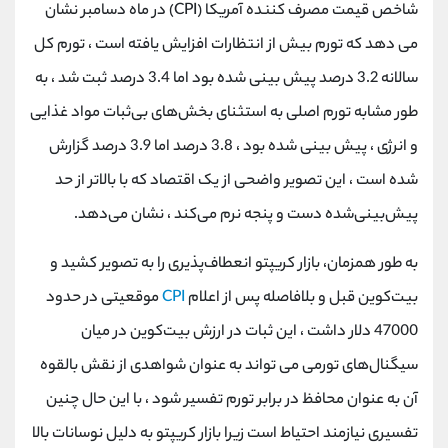
کانال بله
@alirezamehrabi_official
شاخص قیمت مصرف کننده آمریکا (CPI) در ماه دسامبر نشان
می دهد که تورم بیش از انتظارات افزایش یافته است ، تورم کل
سالانه 3.2 درصد پیش بینی شده بود اما 3.4 درصد ثبت شد ، به
طور مشابه تورم اصلی به استثنای بخش‌های بی‌ثبات مواد غذایی
و انرژی ، پیش‌ بینی شده بود ، 3.8 درصد اما 3.9 درصد گزارش
شده است ، این تصویر واضحی از یک اقتصاد که با بالاتر از حد
پیش‌بینی‌شده دست و پنجه نرم می‌کند ، نشان می‌دهد.
به طور همزمان، بازار کریپتو انعطاف‌پذیری را به تصویر کشید و
بیت‌کوین قبل و بلافاصله پس از اعلام
CPI
موقعیتی در حدود
47000 دلار داشت ، این ثبات در ارزش بیت‌کوین در میان
سیگنال‌های تورمی می تواند به عنوان شواهدی از نقش بالقوه
آن به عنوان محافظ در برابر تورم تفسیر شود ، با این حال چنین
تفسیری نیازمند احتیاط است زیرا بازار کریپتو به دلیل نوسانات بالا