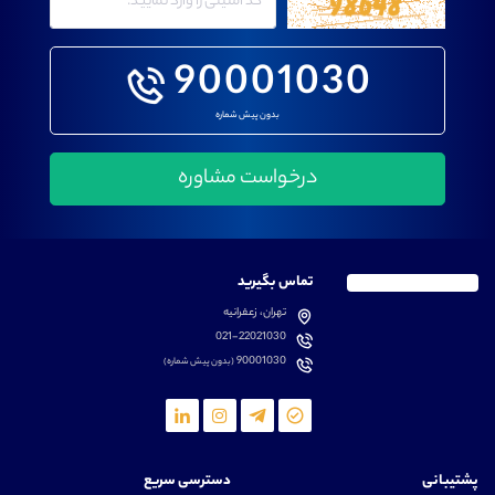
90001030
بدون پیش شماره
تماس بگیرید
تهران، زعفرانیه
021-22021030
90001030
(بدون پیش شماره)
پشتیبانی
دسترسی سریع