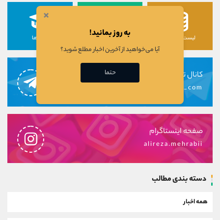
×
به روز بمانید!
لیست رمزارزها
لیست سهام ها
دوره ها
آیا می‌خواهید از آخرین اخبار مطلع شوید؟
حتما
کانال تلگرام
alirezamehrabi_com
صفحه اینستاگرام
alireza.mehrabii
دسته بندی مطالب
همه اخبار