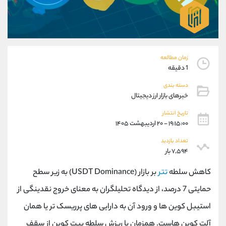
موبایل
09101364784
واتساپ
شروع گفتگو
تلگرام
@Armteam_admin_104
داخلی
104
زمان مطالعه
1 دقیقه
پشتیبان فروش
(ایمان پوراسماعیلی)
موبایل
09927779040
دسته بندی
خبرهای بازار ارز دیجیتال
واتساپ
شروع گفتگو
تلگرام
@Armteam_admin_por
تاریخ انتشار
داخلی
107
۱۹:۱۵:۰۰ - ۲۰ اردیبهشت ۱۴۰۵
تعداد بازدید
۷,۵۹۴ بار
اطلاعات تماس
(دفتر فروش)
تلفن
021-22021030
کاهش سلطه
تتر
بر بازار (USDT Dominance) به زیر سطح
تلفن
021-22021040
حمایتی 7 درصد، از دیدگاه تحلیلگران به معنای خروج نقدینگی از
بدون پیش شماره
90001030
اینستاگرام
@alireza.mehrabii
استیبل کوین ها و ورود آن به دارایی های پرریسک تر یا همان
کانال تلگرام
@alirezamehrabi_com
آلت کوین هاست. همزمان با ریزش سلطه بیت کوین از سقف