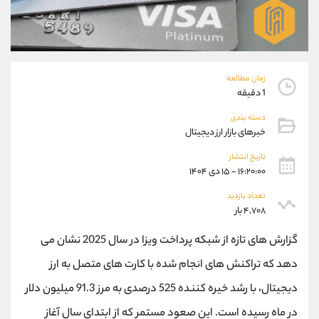
موبایل
09927779040
واتساپ
شروع گفتگو
تلگرام
@Armteam_admin_por
داخلی
107
زمان مطالعه
1 دقیقه
پشتیبان فروش
(محسن یزدی)
دسته بندی
موبایل
09304891085
خبرهای بازار ارز دیجیتال
واتساپ
شروع گفتگو
تلگرام
@Armteam_admin_103
تاریخ انتشار
۱۶:۲۰:۰۰ - ۱۵ دی ۱۴۰۴
داخلی
103
تعداد بازدید
۴,۷۰۸ بار
اطلاعات تماس
(دفتر فروش)
تلفن
021-22021030
گزارش های تازه از شبکه پرداخت ویزا در سال 2025 نشان می
تلفن
021-22021040
دهد که تراکنش های انجام شده با کارت های متصل به ارز
بدون پیش شماره
90001030
دیجیتال، با رشد خیره کننده 525 درصدی به مرز 91.3 میلیون دلار
اینستاگرام
@alireza.mehrabii
کانال تلگرام
@alirezamehrabi_com
در ماه رسیده است. این صعود مستمر که از ابتدای سال آغاز