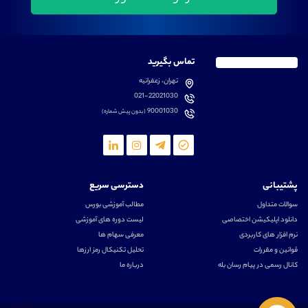
تماس بگیرید
تهران، زعفرانیه
021-22021030
90001030
(بدون پیش شماره)
پشتیبانی
دسترسی سریع
سوالات متداول
مطالب آموزشی بورس
دانلود اپلیکیشن اختصاصی
لیست دوره های آموزشی
نرم افزار های کاربردی
معرفی سهام ها
قوانین و مقررات
تحلیل تکنیکال رمز ارزها
کانال رسمی در پیام رسان بله
درباره ما