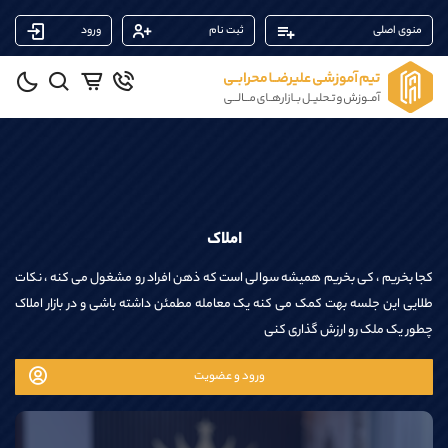
منوی اصلی
ثبت نام
ورود
پشتیبان فروش
(ایمان پوراسماعیلی)
موبایل
09927779040
واتساپ
شروع گفتگو
تلگرام
@Armteam_admin_por
داخلی
107
املاک
پشتیبان فروش
(یوسف فرخنده)
کجا بخریم ، کی بخریم همیشه سوالی است که ذهن افراد رو مشغول می کنه ، نکات
موبایل
09194198792
طلایی این جلسه بهت کمک می کنه یک معامله مطمئن داشته باشی و در بازار املاک
واتساپ
شروع گفتگو
چطور یک ملک رو ارزش گذاری کنی
تلگرام
@Armteam_admin_33
داخلی
118
ورود و عضویت
پشتیبان فروش
(محسن یزدی)