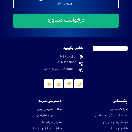
بدون پیش شماره
تماس بگیرید
تهران، زعفرانیه
021-22021030
90001030
(بدون پیش شماره)
پشتیبانی
دسترسی سریع
سوالات متداول
مطالب آموزشی بورس
دانلود اپلیکیشن اختصاصی
لیست دوره های آموزشی
نرم افزار های کاربردی
معرفی سهام ها
قوانین و مقررات
تحلیل تکنیکال رمز ارزها