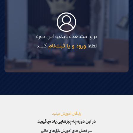
موبایل
09304891085
واتساپ
شروع گفتگو
تلگرام
@Armteam_admin_103
داخلی
103
پشتیبان فروش
(فائزه تهرانی)
موبایل
09101364784
واتساپ
شروع گفتگو
تلگرام
@Armteam_admin_104
داخلی
104
اطلاعات تماس
(دفتر فروش)
تلفن
021-22021030
تلفن
021-22021040
بدون پیش شماره
90001030
رایگان آموزش ببنید
اینستاگرام
@alireza.mehrabii
در این دوره چه چیزهایی یاد میگیرید
کانال تلگرام
@alirezamehrabi_com
سر فصل های آموزش بازارهای مالی