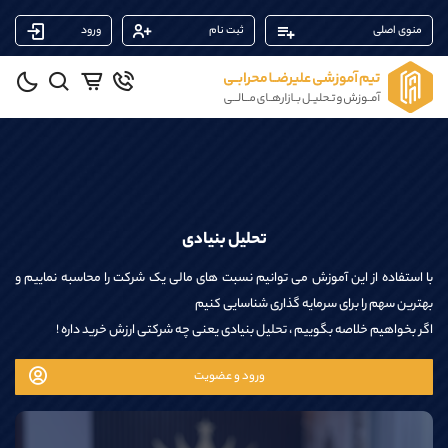
منوی اصلی
ثبت نام
ورود
پشتیبان فروش
(ایمان پوراسماعیلی)
موبایل
09927779040
واتساپ
شروع گفتگو
تلگرام
@Armteam_admin_por
داخلی
107
تحلیل بنیادی
پشتیبان فروش
(محسن یزدی)
با استفاده از این آموزش می توانیم نسبت های مالی یک شرکت را محاسبه نماییم و
موبایل
09304891085
بهترین سهم را برای سرمایه گذاری شناسایی کنیم
واتساپ
شروع گفتگو
اگر بخواهیم خلاصه بگوییم ، تحلیل بنیادی یعنی چه شرکتی ارزش خرید داره !
تلگرام
@Armteam_admin_103
داخلی
103
ورود و عضویت
پشتیبان فروش
(فائزه تهرانی)