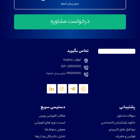
بدون پیش شماره
تماس بگیرید
تهران، زعفرانیه
021-22021030
90001030
(بدون پیش شماره)
پشتیبانی
دسترسی سریع
سوالات متداول
مطالب آموزشی بورس
دانلود اپلیکیشن اختصاصی
لیست دوره های آموزشی
نرم افزار های کاربردی
معرفی سهام ها
قوانین و مقررات
تحلیل تکنیکال رمز ارزها