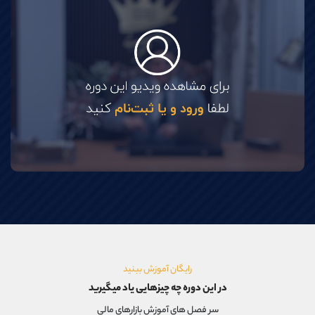
موبایل
09101364784
واتساپ
شروع گفتگو
تلگرام
@Armteam_admin_104
داخلی
104
پشتیبان فروش
(یوسف فرخنده)
موبایل
09194198792
واتساپ
شروع گفتگو
تلگرام
@Armteam_admin_33
داخلی
118
اطلاعات تماس
(دفتر فروش)
تلفن
021-22021030
تلفن
021-22021040
بدون پیش شماره
90001030
رایگان آموزش ببنید
اینستاگرام
@alireza.mehrabii
در این دوره چه چیزهایی یاد میگیرید
کانال تلگرام
@alirezamehrabi_com
سر فصل های آموزش بازارهای مالی