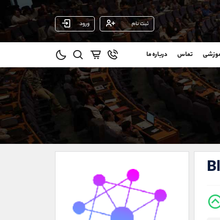
ثبت نام
ورود
پشتیبان فروش
(یوسف فرخنده)
موزشی
تماس
درباره ما
0
موبایل
09194198792
و
واتساپ
شروع گفتگو
@
تلگرام
@Armteam_admin_33
1
داخلی
118
021-22021030
021-22021040
Bl
90001030
@alireza.mehrabii
@alirezamehrabi_com
@alirezamehrabi_official