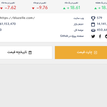
ر در یک هفته
تغییر در یک ماه
تغییر در دو ماه
تغییر در سه ماه
-7.62
-9.76
+ 18.61
+ 18
https://bluzelle.com/
579
وب سایت
61,153,470
14,141
حجم بازار
0
450,6
عرضه کل
صفحه پروژه در Github
چارت قیمت
تاریخچه قیمت