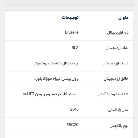
عنوان
توضیحات
نام ارزدیجیتال
Bluzelle
نماد ارزدیجیتال
BLZ
دسته ارز دیجیتال
ارز دیجیتال اقتصاد غیرمتمرکز
خالق ارز دیجیتال
پاول بینس، نیراج موراکا بلوزلا
هدف به وجود آمدن
امنیت بالا و در دسترس بودن NFTها
سال راه اندازی
2018
ERC20
نوع بلاکچین