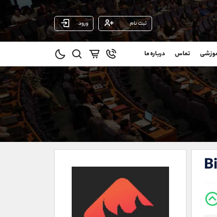
ثبت نام
ورود
پشتیبان فروش
(فائزه تهرانی)
موزشی
تماس
درباره ما
0
موبایل
09101364784
و
واتساپ
شروع گفتگو
@
تلگرام
@Armteam_admin_104
11
داخلی
104
021-22021030
021-22021040
B
90001030
@alireza.mehrabii
@alirezamehrabi_com
@alirezamehrabi_official