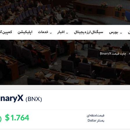
بان فروش
پشتیبان فروش
(ایمان پوراسماعیلی)
(یوسف فرخنده)
ل
بورس
سیگنال ارز دیجیتال
اخبار
خدمات
اپلیکیشن
کمپین آ
09927779040
موبایل
9194198792
شروع گفتگو
واتساپ
شروع گفتگ
@Armteam_admin_por
تلگرام
Armteam_admin_33
چارت قیمت BinaryX
107
داخلی
8
inaryX
(BNX)
$ 1.764
قیمت‌لحظه‌ای
به‌دلار Dollar