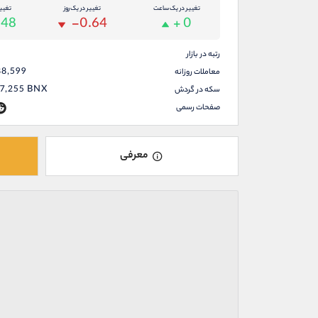
تغییر در یک ساعت
تغییر در یک روز
تغیی
.48
-0.64
+ 0
رتبه در بازار
88,599
معاملات روزانه
67,255
BNX
سکه در گردش
صفحات رسمی
معرفی