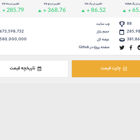
ر در یک هفته
تغییر در یک ماه
تغییر در دو ماه
تغییر در سه ماه
+ 285.79
+ 368.76
+ 86.52
+ 65
88
وب سایت
673,598,732
285,9
حجم بازار
580,000,000
381,8
عرضه کل
صفحه پروژه در Github
چارت قیمت
تاریخچه قیمت