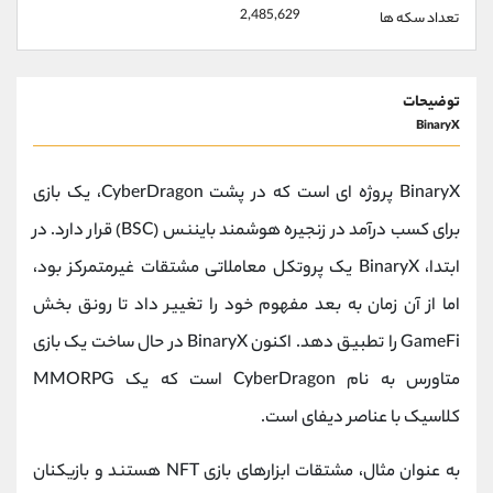
2,485,629
تعداد سکه ها
توضیحات
BinaryX
BinaryX پروژه ای است که در پشت CyberDragon، یک بازی
برای کسب درآمد در زنجیره هوشمند بایننس (BSC) قرار دارد. در
ابتدا، BinaryX یک پروتکل معاملاتی مشتقات غیرمتمرکز بود،
اما از آن زمان به بعد مفهوم خود را تغییر داد تا رونق بخش
GameFi را تطبیق دهد. اکنون BinaryX در حال ساخت یک بازی
متاورس به نام CyberDragon است که یک MMORPG
کلاسیک با عناصر دیفای است.
به عنوان مثال، مشتقات ابزارهای بازی NFT هستند و بازیکنان