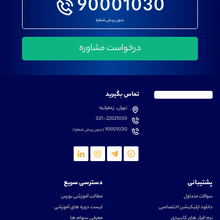
90001030
بدون پیش شماره
تماس بگیرید
تهران، زعفرانیه
021-22021030
90001030
(بدون پیش شماره)
پشتیبانی
دسترسی سریع
سوالات متداول
مطالب آموزشی بورس
دانلود اپلیکیشن اختصاصی
لیست دوره های آموزشی
نرم افزار های کاربردی
معرفی سهام ها