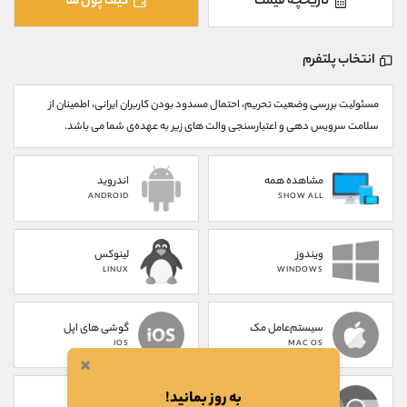
تاریخچه قیمت
کیف پول ها
کانال بله
@alirezamehrabi_official
انتخاب پلتفرم
مسئولیت بررسی وضعیت تحریم، احتمال مسدود بودن کاربران ایرانی، اطمینان از
سلامت سرویس دهی و اعتبارسنجی والت های زیر به عهده‌ی شما می باشد.
مشاهده همه
اندروید
ANDROID
SHOW ALL
ویندوز
لینوکس
LINUX
WINDOWS
سیستم‌عامل مک
گوشی های اپل
IOS
MAC OS
×
به روز بمانید!
پلاگین کروم
تحت وب