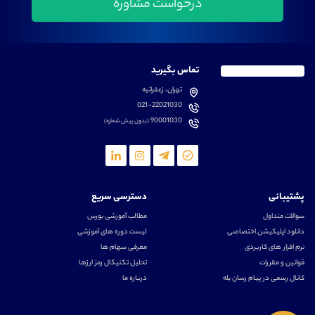
تماس بگیرید
تهران، زعفرانیه
021-22021030
90001030
(بدون پیش شماره)
پشتیبانی
دسترسی سریع
سوالات متداول
مطالب آموزشی بورس
دانلود اپلیکیشن اختصاصی
لیست دوره های آموزشی
نرم افزار های کاربردی
معرفی سهام ها
قوانین و مقررات
تحلیل تکنیکال رمز ارزها
کانال رسمی در پیام رسان بله
درباره ما