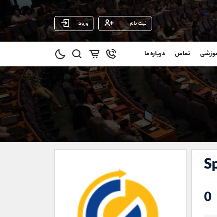
ثبت نام
ورود
پشتیبان فروش
(محسن یزدی)
موزشی
تماس
درباره ما
0
موبایل
09304891085
و
واتساپ
شروع گفتگو
@
تلگرام
@Armteam_admin_103
11
داخلی
103
021-22021030
021-22021040
Sp
90001030
@alireza.mehrabii
@alirezamehrabi_com
0
@alirezamehrabi_official