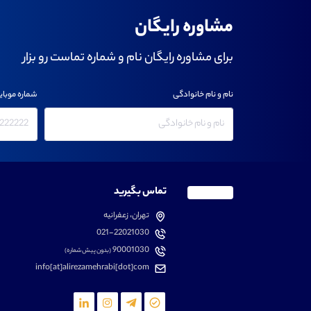
مشاوره رایگان
برای مشاوره رایگان نام و شماره تماست رو بزار
نام و نام خانوادگی
شماره موبای
تماس بگیرید
تهران، زعفرانیه
021-22021030
90001030
(بدون پیش شماره)
info[at]alirezamehrabi[dot]com