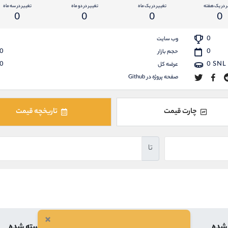
ر در یک هفته
تغییر در یک ماه
تغییر در دو ماه
تغییر در سه ماه
0
0
0
0
0
وب سایت
0
0
حجم بازار
0
0
SNL
عرضه کل
صفحه پروژه در Github
چارت قیمت
تاریخچه قیمت
تا
×
 شده
بالاترین
کمترین
بسته شده