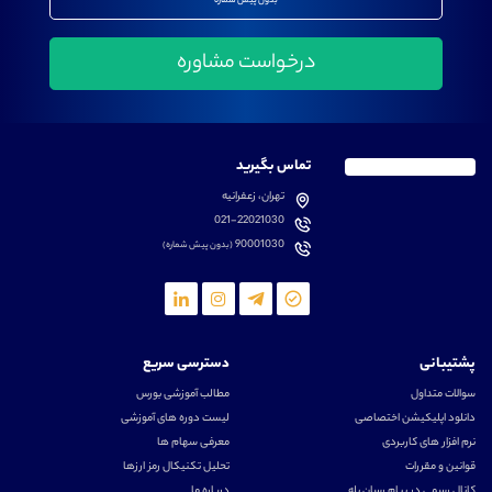
بدون پیش شماره
تماس بگیرید
تهران، زعفرانیه
021-22021030
90001030
(بدون پیش شماره)
پشتیبانی
دسترسی سریع
سوالات متداول
مطالب آموزشی بورس
دانلود اپلیکیشن اختصاصی
لیست دوره های آموزشی
نرم افزار های کاربردی
معرفی سهام ها
قوانین و مقررات
تحلیل تکنیکال رمز ارزها
کانال رسمی در پیام رسان بله
درباره ما