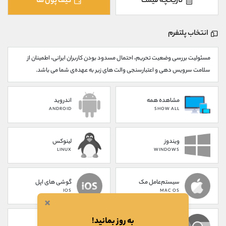
تاریخچه قیمت
کیف پول ها
کانال بله
@alirezamehrabi_official
انتخاب پلتفرم
مسئولیت بررسی وضعیت تحریم، احتمال مسدود بودن کاربران ایرانی، اطمینان از
سلامت سرویس دهی و اعتبارسنجی والت های زیر به عهده‌ی شما می باشد.
مشاهده همه
اندروید
ANDROID
SHOW ALL
ویندوز
لینوکس
LINUX
WINDOWS
سیستم‌عامل مک
گوشی های اپل
IOS
MAC OS
×
به روز بمانید!
پلاگین کروم
تحت وب