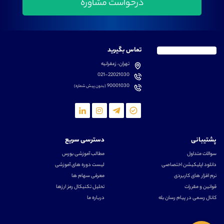
تماس بگیرید
تهران، زعفرانیه
021-22021030
90001030
(بدون پیش شماره)
پشتیبانی
دسترسی سریع
سوالات متداول
مطالب آموزشی بورس
دانلود اپلیکیشن اختصاصی
لیست دوره های آموزشی
نرم افزار های کاربردی
معرفی سهام ها
قوانین و مقررات
تحلیل تکنیکال رمز ارزها
کانال رسمی در پیام رسان بله
درباره ما