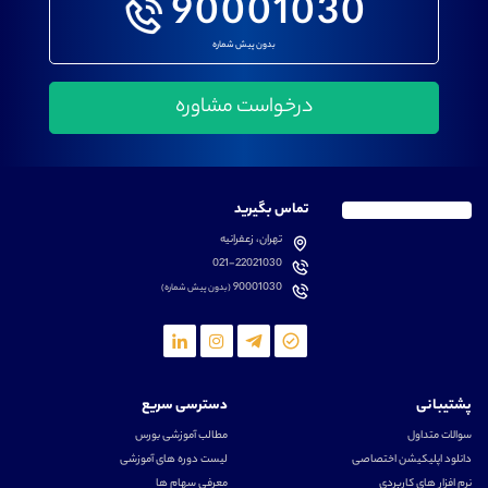
90001030
بدون پیش شماره
تماس بگیرید
تهران، زعفرانیه
021-22021030
90001030
(بدون پیش شماره)
پشتیبانی
دسترسی سریع
سوالات متداول
مطالب آموزشی بورس
دانلود اپلیکیشن اختصاصی
لیست دوره های آموزشی
نرم افزار های کاربردی
معرفی سهام ها