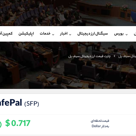
بان فروش
پشتیبان فروش
(محسن یزدی)
(فائزه تهرانی)
ل
بورس
سیگنال ارز دیجیتال
اخبار
خدمات
اپلیکیشن
کمپین آ
09304891085
موبایل
9101364784
شروع گفتگو
واتساپ
شروع گفتگ
@Armteam_admin_103
تلگرام
Armteam_admin_104
یتال سیف پل
چارت قیمت ارز دیجیتال سیف پل
103
داخلی
04
afePal
(SFP)
$ 0.717
قیمت‌لحظه‌ای
به‌دلار Dollar