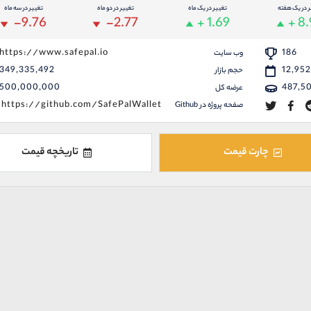
ر در یک هفته
تغییر در یک ماه
تغییر در دو ماه
تغییر در سه ماه
-9.76
-2.77
+ 1.69
+ 8
https://www.safepal.io
186
وب سایت
349,335,492
12,95
حجم بازار
500,000,000
487,5
عرضه کل
https://github.com/SafePalWallet
صفحه پروژه در Github
چارت قیمت
تاریخچه قیمت