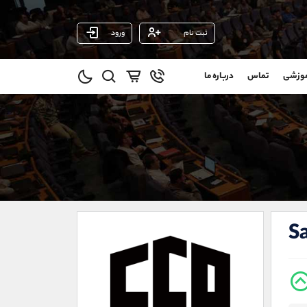
ثبت نام
ورود
پشتیبان فروش
(یوسف فرخنده)
موزشی
تماس
درباره ما
0
موبایل
09194198792
و
واتساپ
شروع گفتگو
@
تلگرام
@Armteam_admin_33
1
داخلی
118
021-22021030
021-22021040
S
90001030
@alireza.mehrabii
@alirezamehrabi_com
@alirezamehrabi_official