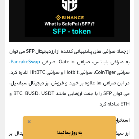
از جمله صرافی های پشتیبانی کننده از
ارز دیجیتال SFP
می توان
به صرافی بایننس، صرافی Gate.io، صرافی
PancakeSwap
،
صرافی CoinTiger، صرافی Hotbit و صرافی HitBTC اشاره کرد.
در این صرافی ها علاوه بر خرید و فروش
ارز دیجیتال سیف پل
،
می توان SFP را با جفت ارزهایی مانند BTC، BUSD، USDT و
ETH مبادله کرد.
×
استخراج ارز سیف پل
به روز بمانید!
ارز سیف پل
قابل استخراج نمی باشد، زیرا این ارز دیجیتال بر