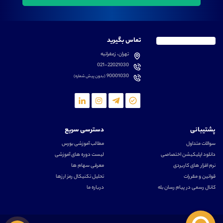
تماس بگیرید
تهران، زعفرانیه
021-22021030
90001030
(بدون پیش شماره)
پشتیبانی
دسترسی سریع
سوالات متداول
مطالب آموزشی بورس
دانلود اپلیکیشن اختصاصی
لیست دوره های آموزشی
نرم افزار های کاربردی
معرفی سهام ها
قوانین و مقررات
تحلیل تکنیکال رمز ارزها
کانال رسمی در پیام رسان بله
درباره ما