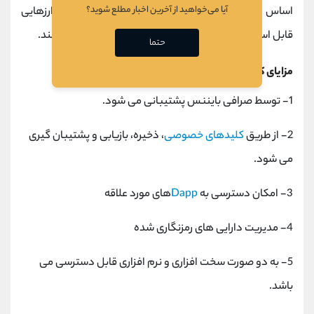
آیا می‌خواهید از آخرین اخبار مطلع شوید؟
اساس الگوریتم
PoS
پیاده سازی شده است. تنها رمز ارزهایی
قابل استخراج هستند که مبتنی بر الگوریتم
اثبات کار
باشند.
حتما
مزایای کیف پول SFP
1- توسط صرافی بایننس پشتیبانی می شود.
2- از طریق
کلیدهای خصوصی
، ذخیره، بازیابی و پشتیبان گیری
می شود.
3- امکان دسترسی به
Dapp
های مورد علاقه
4- مدیریت دارایی های رمزنگاری شده
5- به دو صورت سخت افزاری و نرم افزاری قابل دسترسی می
باشد.