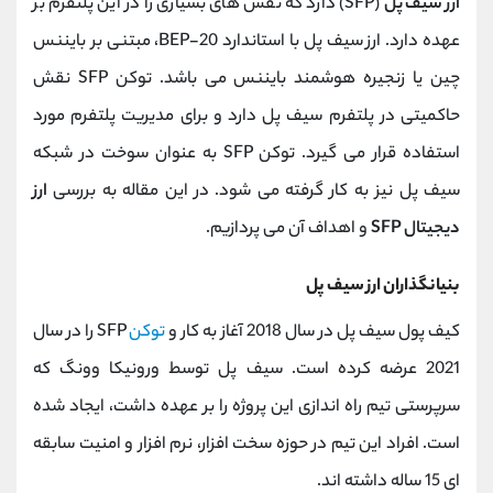
ارز سیف پل
(SFP) دارد که نقش های بسیاری را در این پلتفرم بر
عهده دارد. ارز سیف پل با استاندارد BEP-20، مبتنی بر بایننس
چین یا زنجیره هوشمند بایننس می باشد. توکن SFP نقش
حاکمیتی در پلتفرم سیف پل دارد و برای مدیریت پلتفرم مورد
استفاده قرار می گیرد. توکن SFP به عنوان سوخت در شبکه
سیف پل نیز به کار گرفته می شود. در این مقاله به بررسی
ارز
دیجیتال SFP
و اهداف آن می پردازیم.
بنیانگذاران ارز سیف پل
کیف پول سیف پل در سال 2018 آغاز به کار و
توکن
SFP را در سال
2021 عرضه کرده است. سیف پل توسط ورونیکا وونگ که
سرپرستی تیم راه اندازی این پروژه را بر عهده داشت، ایجاد شده
است. افراد این تیم در حوزه سخت افزار، نرم افزار و امنیت سابقه
ای 15 ساله داشته اند.