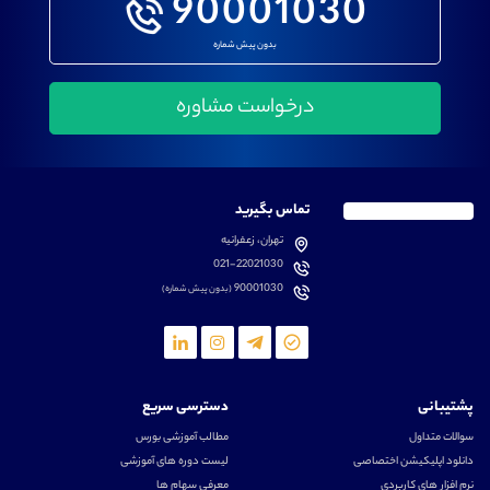
90001030
بدون پیش شماره
تماس بگیرید
تهران، زعفرانیه
021-22021030
90001030
(بدون پیش شماره)
پشتیبانی
دسترسی سریع
سوالات متداول
مطالب آموزشی بورس
دانلود اپلیکیشن اختصاصی
لیست دوره های آموزشی
نرم افزار های کاربردی
معرفی سهام ها