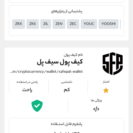
پشتیبانی از رمزارزهای
ZRX
ZKS
ZIL
ZEN
ZEC
YOUC
YOOSHI
YGG
نام کیف پول
کیف پول سیف پل
https://alirezamehrabi.com/cryptocurrency/wallet/safepal-wallet
امتیاز
ناشناسی
راحتی در استفاده
کم
راحت
ویژگی ها
پلتفرم قابل استــفاده