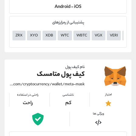
Android - iOS
پشتیبانی از رمزارزهای
ZRX
XYO
XDB
WTC
WBTC
VGX
VERI
UTK
نام کیف پول
کیف پول متامسک
https://alirezamehrabi.com/cryptocurrency/wallet/meta-mask
امتیاز
ناشناسی
راحتی در استفاده
کم
راحت
ویژگی ها