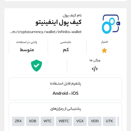
نام کیف پول
کیف پول اینفینیتو
https://alirezamehrabi.com/cryptocurrency/wallet/infinito-wallet
امتیاز
ناشناسی
راحتی در استفاده
کم
متوسط
ویژگی ها
پلتفرم قابل استــفاده
Android - iOS
پشتیبانی از رمزارزهای
ZRX
XDB
WTC
WBTC
VGX
VERI
UTK
USDT