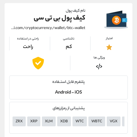
نام کیف پول
کیف پول بی تی سی
https://alirezamehrabi.com/cryptocurrency/wallet/btc-wallet
امتیاز
ناشناسی
راحتی در استفاده
کم
راحت
ویژگی ها
پلتفرم قابل استــفاده
Android - iOS
پشتیبانی از رمزارزهای
ZRX
XRP
XLM
XDB
WTC
WBTC
VGX
VERI