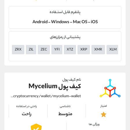
پلتفرم قابل استــفاده
Android - Windows - Mac OS - iOS
پشتیبانی از رمزارزهای
ZRX
ZIL
ZEC
YFI
XTZ
XRP
XMR
XLM
XE
نام کیف پول
کیف پول Mycelium
https://alirezamehrabi.com/cryptocurrency/wallet/mycelium-wallet
امتیاز
ناشناسی
راحتی در استفاده
متوسط
راحت
ویژگی ها