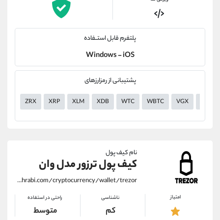
پلتفرم قابل استــفاده
Windows - iOS
پشتیبانی از رمزارزهای
ZRX
XRP
XLM
XDB
WTC
WBTC
VGX
VERI
نام کیف پول
کیف پول ترزور مدل وان
https://alirezamehrabi.com/cryptocurrency/wallet/trezor
امتیاز
ناشناسی
راحتی در استفاده
کم
متوسط