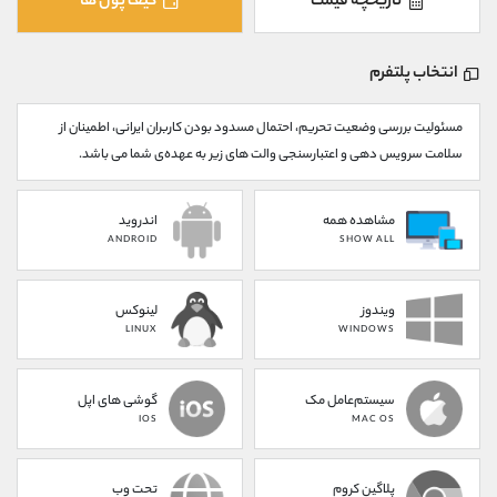
تاریخچه قیمت
کیف پول ها
کانال بله
@alirezamehrabi_official
انتخاب پلتفرم
مسئولیت بررسی وضعیت تحریم، احتمال مسدود بودن کاربران ایرانی، اطمینان از
سلامت سرویس دهی و اعتبارسنجی والت های زیر به عهده‌ی شما می باشد.
مشاهده همه
اندروید
ANDROID
SHOW ALL
ویندوز
لینوکس
LINUX
WINDOWS
سیستم‌عامل مک
گوشی های اپل
IOS
MAC OS
پلاگین کروم
تحت وب