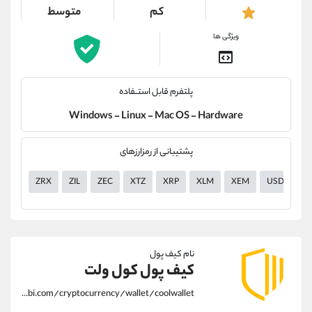
کم
متوسط
ویژگی ها
پلتفرم قابل استــفاده
Windows - Linux - Mac OS - Hardware
پشتیبانی از رمزارزهای
ZRX
ZIL
ZEC
XTZ
XRP
XLM
XEM
USDT
نام کیف پول
کیف پول کول ولت
https://alirezamehrabi.com/cryptocurrency/wallet/coolwallet