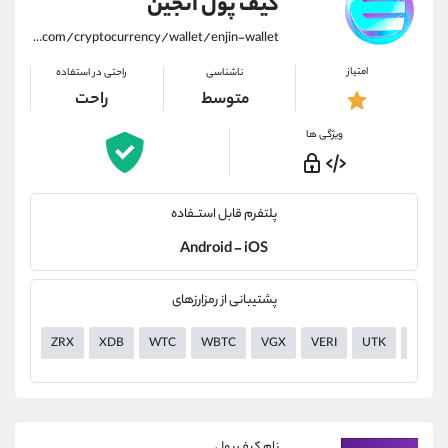
کیف پول انجین
https://alirezamehrabi.com/cryptocurrency/wallet/enjin-wallet
امتیاز
ناشناسی
راحتی در استفاده
متوسط
راحت
ویژگی ها
پلتفرم قابل استــفاده
Android - iOS
پشتیبانی از رمزارزهای
ZRX
XDB
WTC
WBTC
VGX
VERI
UTK
USDT
نام کیف پول