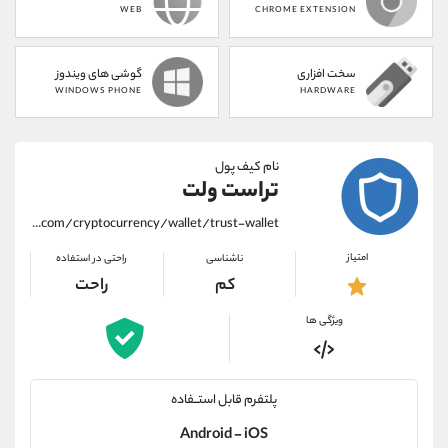
WEB
CHROME EXTENSION
سخت افزاری
گوشی های ویندوز
WINDOWS PHONE
HARDWARE
نام کیف پول
تراست ولت
https://alirezamehrabi.com/cryptocurrency/wallet/trust-wallet
امتیاز
ناشناسی
راحتی در استفاده
کم
راحت
ویژگی ها
پلتفرم قابل استــفاده
Android - iOS