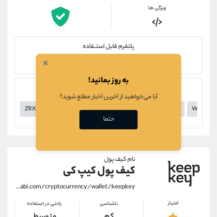
ویژگی ها
پلتفرم قابل استــفاده
×
Hardware
به روز بمانید!
پشتیبانی از رمزارزهای
آیا می‌خواهید از آخرین اخبار مطلع شوید؟
ZRX
ZEC
YOUC
YFI
XYO
XRP
XPR
WILD
حتما
نام کیف پول
کیف پول کیپ کی
https://alirezamehrabi.com/cryptocurrency/wallet/keepkey
امتیاز
ناشناسی
راحتی در استفاده