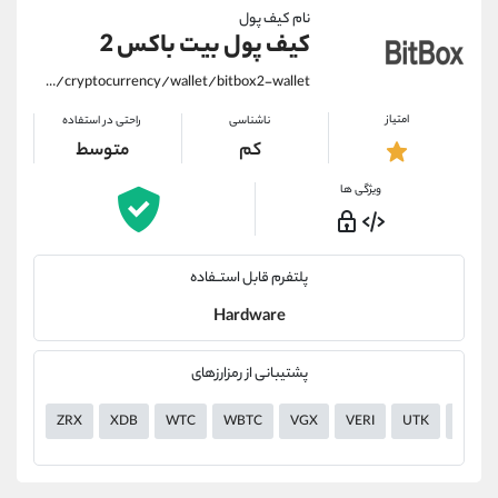
نام کیف پول
کیف پول بیت باکس 2
https://alirezamehrabi.com/cryptocurrency/wallet/bitbox2-wallet
امتیاز
ناشناسی
راحتی در استفاده
کم
متوسط
ویژگی ها
پلتفرم قابل استــفاده
Hardware
پشتیبانی از رمزارزهای
ZRX
XDB
WTC
WBTC
VGX
VERI
UTK
USDT