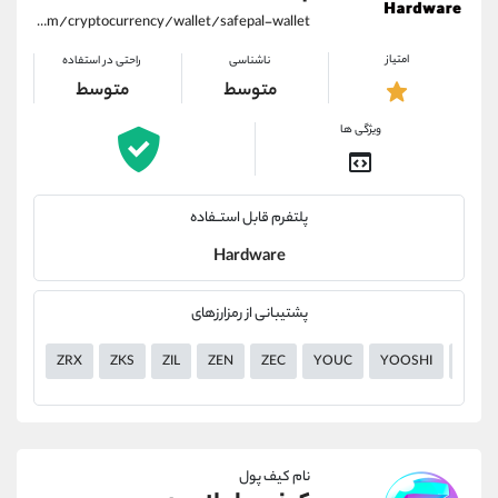
https://alirezamehrabi.com/cryptocurrency/wallet/safepal-wallet
امتیاز
ناشناسی
راحتی در استفاده
متوسط
متوسط
ویژگی ها
پلتفرم قابل استــفاده
Hardware
پشتیبانی از رمزارزهای
ZRX
ZKS
ZIL
ZEN
ZEC
YOUC
YOOSHI
YGG
نام کیف پول