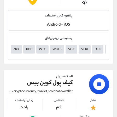
پلتفرم قابل استــفاده
Android - iOS
پشتیبانی از رمزارزهای
ZRX
XDB
WTC
WBTC
VGX
VERI
UTK
USDT
نام کیف پول
کیف پول کوین بیس
https://alirezamehrabi.com/cryptocurrency/wallet/coinbase-wallet
امتیاز
ناشناسی
راحتی در استفاده
کم
راحت
ویژگی ها