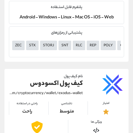
پلتفرم قابل استــفاده
Android - Windows - Linux - Mac OS - iOS - Web
پشتیبانی از رمزارزهای
ZEC
STX
STORJ
SNT
RLC
REP
POLY
OMG
نام کیف پول
کیف پول اکسودوس
https://alirezamehrabi.com/cryptocurrency/wallet/exodus-wallet
امتیاز
ناشناسی
راحتی در استفاده
متوسط
راحت
ویژگی ها