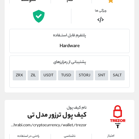
کم
متوسط
ویژگی ها
پلتفرم قابل استــفاده
Hardware
پشتیبانی از رمزارزهای
ZRX
ZIL
USDT
TUSD
STORJ
SNT
SALT
RLC
نام کیف پول
کیف پول ترزور مدل تی
https://alirezamehrabi.com/cryptocurrency/wallet/trezor
امتیاز
ناشناسی
راحتی در استفاده