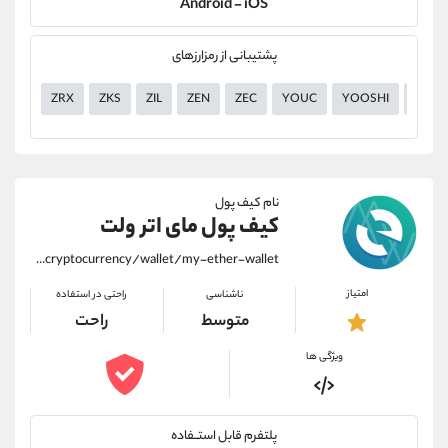
Android - iOS
پشتیبانی از رمزارزهای
ZRX
ZKS
ZIL
ZEN
ZEC
YOUC
YOOSHI
YGG
نام کیف پول
کیف پول مای اتر ولت
https://alirezamehrabi.com/cryptocurrency/wallet/my-ether-wallet
امتیاز
ناشناسی
راحتی در استفاده
متوسط
راحت
ویژگی ها
پلتفرم قابل استــفاده