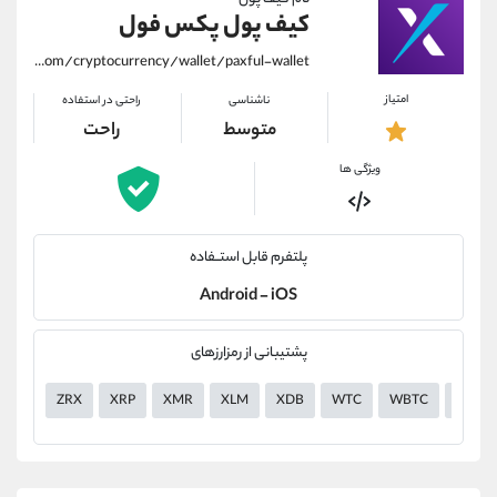
کیف پول پکس فول
https://alirezamehrabi.com/cryptocurrency/wallet/paxful-wallet
امتیاز
ناشناسی
راحتی در استفاده
متوسط
راحت
ویژگی ها
پلتفرم قابل استــفاده
Android - iOS
پشتیبانی از رمزارزهای
ZRX
XRP
XMR
XLM
XDB
WTC
WBTC
VGX