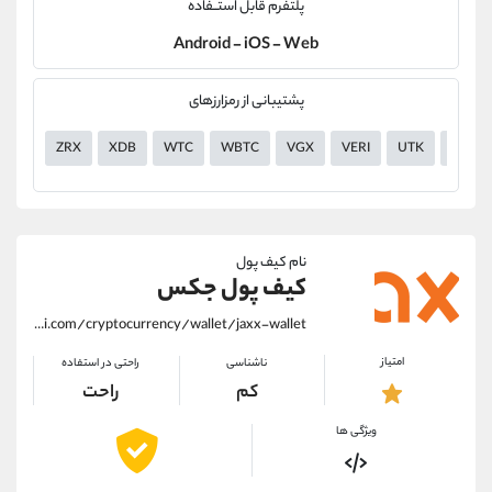
پلتفرم قابل استــفاده
Android - iOS - Web
پشتیبانی از رمزارزهای
ZRX
XDB
WTC
WBTC
VGX
VERI
UTK
USDT
نام کیف پول
کیف پول جکس
https://alirezamehrabi.com/cryptocurrency/wallet/jaxx-wallet
امتیاز
ناشناسی
راحتی در استفاده
کم
راحت
ویژگی ها