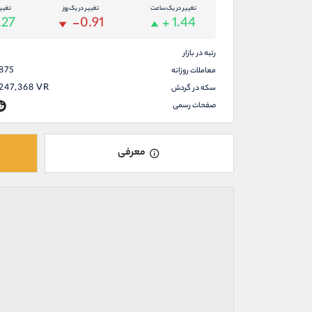
تغییر در یک ساعت
تغییر در یک روز
تغیی
.27
-0.91
+ 1.44
رتبه در بازار
,875
معاملات روزانه
,247,368
VR
سکه در گردش
صفحات رسمی
معرفی