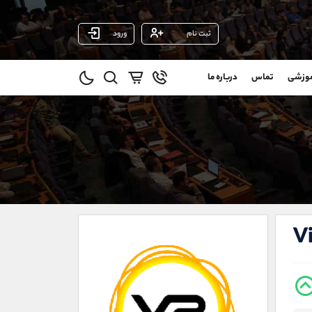
ثبت نام
ورود
پشتیبان فروش
(محسن یزدی)
موزشی
تماس
درباره ما
0
موبایل
09304891085
و
واتساپ
شروع گفتگو
@
تلگرام
@Armteam_admin_103
1
داخلی
103
021-22021030
021-22021040
Vi
90001030
@alireza.mehrabii
@alirezamehrabi_com
@alirezamehrabi_official