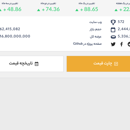
ر در یک هفته
تغییر در یک ماه
تغییر در دو ماه
تغییر در سه ماه
+ 48.86
+ 74.36
+ 88.65
+ 22
572
وب سایت
62,415,082
2,444
حجم بازار
16,800,000,000
5,336
عرضه کل
صفحه پروژه در Github
چارت قیمت
تاریخچه قیمت