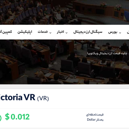
بان فروش
پشتیبان فروش
(یوسف فرخنده)
(فائزه تهرانی)
ل
بورس
سیگنال ارز دیجیتال
اخبار
خدمات
اپلیکیشن
کمپین آ
09194198792
موبایل
9101364784
شروع گفتگو
واتساپ
شروع گفتگ
@Armteam_admin_33
تلگرام
Armteam_admin_104
چارت قیمت ارز دیجیتال ویکتوریا
118
داخلی
04
ctoria VR
(VR)
$ 0.012
قیمت‌لحظه‌ای
به‌دلار Dollar