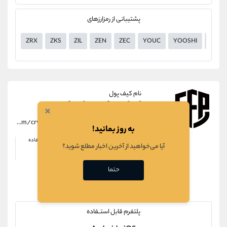
پشتیبانی از رمزارزهای
ZRX
ZKS
ZIL
ZEN
ZEC
YOUC
YOOSHI
YGG
نام کیف پول
کیف پول سیف پل
×
https://alirezamehrabi.com/cryptocurrency/wallet/safepal-wallet
به روز بمانید!
امتیاز
ناشناسی
راحتی در استفاده
آیا می‌خواهید از آخرین اخبار مطلع شوید؟
کم
راحت
حتما
ویژگی ها
پلتفرم قابل استــفاده