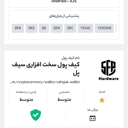
Android - iOS
پشتیبانی از رمزارزهای
ZRX
ZKS
ZIL
ZEN
ZEC
YOUC
YOOSHI
YGG
نام کیف پول
کیف پول سخت افزاری سیف
پل
https://alirezamehrabi.com/cryptocurrency/wallet/safepal-wallet
امتیاز
ناشناسی
راحتی در استفاده
متوسط
متوسط
ویژگی ها