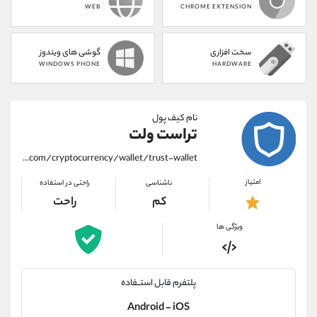
WEB
CHROME EXTENSION
سخت افزاری
گوشی های ویندوز
WINDOWS PHONE
HARDWARE
نام کیف پول
تراست ولت
https://alirezamehrabi.com/cryptocurrency/wallet/trust-wallet
امتیاز
ناشناسی
راحتی در استفاده
کم
راحت
ویژگی ها
پلتفرم قابل استــفاده
Android - iOS