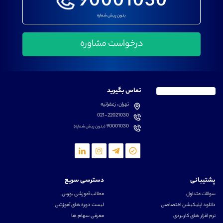
90001030
بدون پیش شماره
تماس بگیرید
تهران، زعفرانیه
021-22021030
90001030
(بدون پیش شماره)
پشتیبانی
دسترسی سریع
سوالات متداول
مطالب آموزشی بورس
دانلود اپلیکیشن اختصاصی
لیست دوره های آموزشی
نرم افزار های کاربردی
معرفی سهام ها