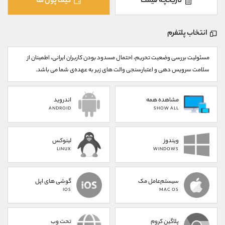
تاریخچه قیمت
کیف پول ها
کانال بله
@alirezamehrabi_official
انتخاب پلتفرم
مسئولیت بررسی وضعیت تحریم، احتمال مسدود بودن کاربران ایرانی، اطمینان از
سلامت سرویس دهی و اعتبارسنجی والت های زیر به عهده‌ی شما می باشد.
مشاهده همه
اندروید
ANDROID
SHOW ALL
ویندوز
لینوکس
LINUX
WINDOWS
سیستم‌عامل مک
گوشی های اپل
IOS
MAC OS
پلاگین کروم
تحت وب