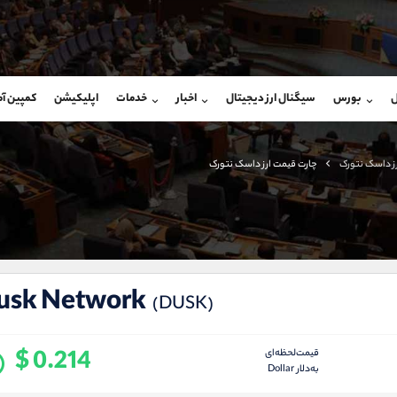
بان فروش
پشتیبان فروش
(فائزه تهرانی)
(ایمان پوراسماعیلی)
ل
بورس
سیگنال ارز دیجیتال
اخبار
خدمات
اپلیکیشن
کمپین آ
09101364784
موبایل
9927779040
شروع گفتگو
واتساپ
شروع گفتگ
@Armteam_admin_104
تلگرام
Armteam_admin_por
رز داسک نتورک
چارت قیمت ارز داسک نتورک
104
داخلی
07
usk Network
(DUSK)
$ 0.214
قیمت‌لحظه‌ای
به‌دلار Dollar