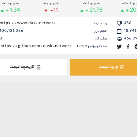
ر در یک هفته
تغییر در یک ماه
تغییر در دو ماه
تغییر در سه ماه
+ 1.34
-11
+ 21.78
+ 20
https://www.dusk.network
456
وب سایت
100,131,086
18,941
حجم بازار
0
466,9
عرضه کل
https://github.com/dusk-network
صفحه پروژه در Github
چارت قیمت
تاریخچه قیمت