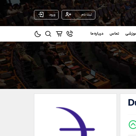
ثبت نام
ورود
پشتیبان فروش
(محسن یزدی)
موزشی
تماس
درباره ما
0
موبایل
09304891085
و
واتساپ
شروع گفتگو
@
تلگرام
@Armteam_admin_103
1
داخلی
103
021-22021030
021-22021040
D
90001030
@alireza.mehrabii
@alirezamehrabi_com
@alirezamehrabi_official